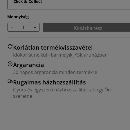
Click & Collect
Mennyiség
-
+
Kosárba tesz
Korlátlan termékvisszavétel
Időkorlát nélkül - bármelyik JYSK áruházban
Árgarancia
30 napos árgarancia minden termékre
Rugalmas házhozszállítás
Gyors és egyszerű házhozszállítás, ahogy Ön
szeretné