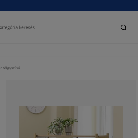
Keres
r tölgyszínű
61.5384615384
15.3846153846