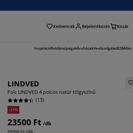
Kedvencek
Bejelentkezés
Kosár
és
Inspiráció
Reklámújságok
Áruházak
Vevőszolgálat
B2B
Állás
LINDVED
Polc LINDVED 4 polcos natúr tölgyszínű
(
13
)
-21%
6154%
23500 Ft
/db
15385%
29900 Ft /db