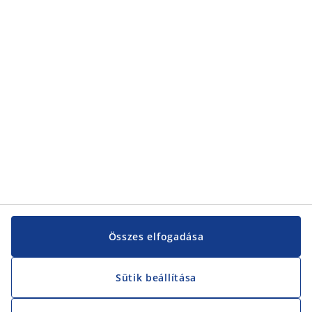
Kategóriák
Kategóriák
Vevőszolgálat
Vevőszolgálat
JYSK
JYSK
KÖZPONTI IRODA
JYSK követése