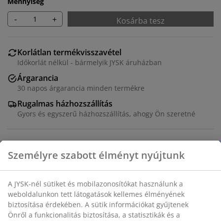
Mennyiség
-
+
Kosárba tesz
Korlátlan termékvisszavétel
Időkorlát nélkül - bármelyik JYSK áruházban
Árgarancia
30 napos árgarancia minden termékre
Rugalmas házhozszállítás
Gyors és egyszerű házhozszállítás, ahogy Ön szeretné
Tartós, fonott papír zsinórokból készült kosár. Ezek a
papír zsinórok könnyed és légies megjelenést
kölcsönöznek a kosárnak, miközben a kosár továbbra
is praktikusan használható tárolásra. A megjelenés lágy
és rusztikus jelleget ad az olyan otthonoknak, amelyek
modernebb vagy minimalista stílusban vannak