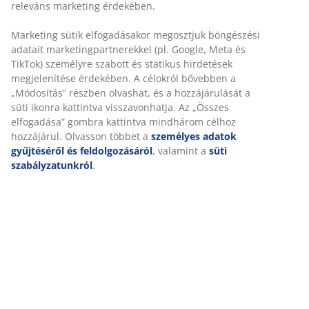
berendezve. SZ23 x H33 x MA17 cm
SKU: 4912389
Részletes Adatok
Értékelések
(
3
)
Kiszállítás