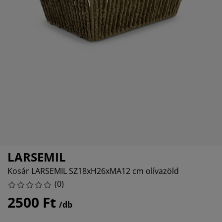
torápolók és kiegészítők
ltéri világítás
epedők
ykeretek
lágítás
emping
uhásszekrények
yalapok
ztartás
lószoba bútorok
yrácsok
yerekszoba
erek matracok
sási kiegészítők
yerekágyak
LARSEMIL
Kosár LARSEMIL SZ18xH26xMA12 cm olívazöld
(
0
)
2500 Ft
/db