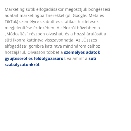
weboldalunkon tett látogatások kellemes élményének
biztosítása érdekében. A sütik információkat gyűjtenek
Önről a funkcionalitás biztosítása, a statisztikák és a
Részletes Adatok
releváns marketing érdekében.
Marketing sütik elfogadásakor megosztjuk böngészési
adatait marketingpartnerekkel (pl. Google, Meta és TikTok)
Értékelések
személyre szabott és statikus hirdetések megjelenítése
érdekében. A célokról bővebben a „Módosítás” részben
(
0
)
olvashat, és a hozzájárulását a süti ikonra kattintva
visszavonhatja. Az „Összes elfogadása” gombra kattintva
mindhárom célhoz hozzájárul. Olvasson többet a
Kiszállítás
személyes adatok gyűjtéséről és feldolgozásáról
,
valamint a
süti szabályzatunkról
.