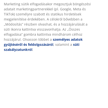
biztosítása érdekében. A sütik információkat gyűjtenek
Önről a funkcionalitás biztosítása, a statisztikák és a
Részletes Adatok
releváns marketing érdekében.
Marketing sütik elfogadásakor megosztjuk böngészési
adatait marketingpartnerekkel (pl. Google, Meta és TikTok)
Értékelések
személyre szabott és statikus hirdetések megjelenítése
(
49
)
érdekében. A célokról bővebben a „Módosítás” részben
olvashat, és a hozzájárulását a süti ikonra kattintva
visszavonhatja. Az „Összes elfogadása” gombra kattintva
mindhárom célhoz hozzájárul. Olvasson többet a
Kiszállítás
személyes adatok gyűjtéséről és feldolgozásáról
,
valamint a
süti szabályzatunkról
.