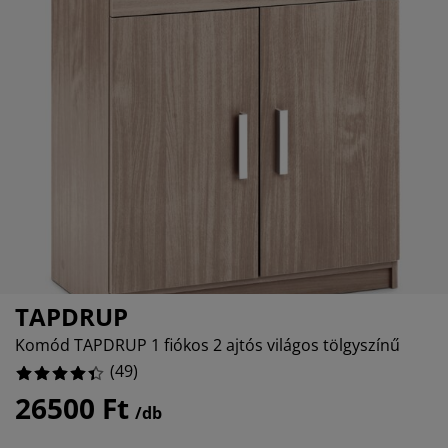
torápolók és kiegészítők
53061%
ltéri világítás
epedők
ykeretek
lágítás
06123%
emping
uhásszekrények
yalapok
ztartás
06123%
lószoba bútorok
yrácsok
yerekszoba
53061%
erek matracok
sási kiegészítők
yerekágyak
TAPDRUP
Komód TAPDRUP 1 fiókos 2 ajtós világos tölgyszínű
(
49
)
26500 Ft
/db