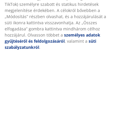
Kiszállítás
Személyre szabott élményt nyújtunk
A JYSK-nél sütiket és mobilazonosítókat használunk a
weboldalunkon tett látogatások kellemes élményének biztosítás
érdekében. A sütik információkat gyűjtenek Önről a funkcionalit
biztosítása, a statisztikák és a releváns marketing érdekében.
Marketing sütik elfogadásakor megosztjuk böngészési adatait
marketingpartnerekkel (pl. Google, Meta és TikTok) személyre
szabott és statikus hirdetések megjelenítése érdekében. A célok
bővebben a „Módosítás” részben olvashat, és a hozzájárulását a 
ikonra kattintva visszavonhatja. Az „Összes elfogadása” gombra
kattintva mindhárom célhoz hozzájárul. Olvasson többet a
személyes adatok gyűjtéséről és feldolgozásáról
, valamint a
sü
szabályzatunkról
.