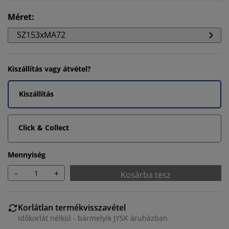
Méret
:
SZ153xMA72
Kiszállítás vagy átvétel?
Kiszállítás
Click & Collect
Mennyiség
-
+
Kosárba tesz
Korlátlan termékvisszavétel
Időkorlát nélkül - bármelyik JYSK áruházban