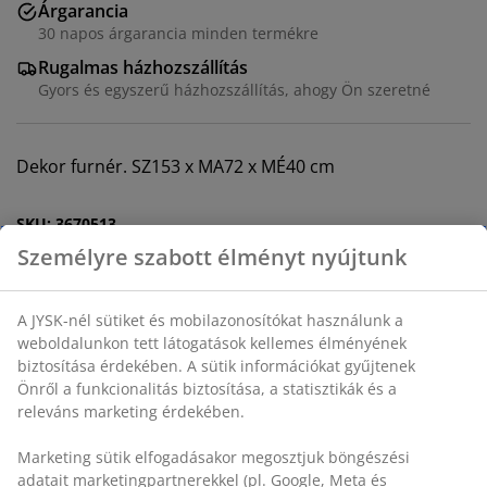
Árgarancia
30 napos árgarancia minden termékre
Rugalmas házhozszállítás
Gyors és egyszerű házhozszállítás, ahogy Ön szeretné
Dekor furnér. SZ153 x MA72 x MÉ40 cm
SKU: 3670513
Összeszerelési útmutató
Részletes Adatok
Értékelések
(
170
)