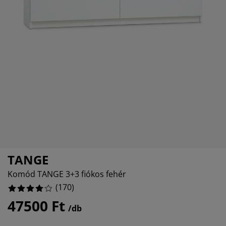
torápolók és kiegészítők
176470588235295%
ltéri világítás
pedők
ykeretek
lágítás
10%
mping
hásszekrények
yalapok
ztartás
88235294117647%
lószoba bútorok
yrácsok
erekszoba
11764705882353%
erek matracok
sási kiegészítők
erekágyak
TANGE
Komód TANGE 3+3 fiókos fehér
(
170
)
47500 Ft
/db