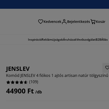
Kedvencek
Bejelentkezés
Kosár
és
Inspiráció
Reklámújságok
Áruházak
Vevőszolgálat
B2B
Állás
JENSLEV
Komód JENSLEV 4 fiókos 1 ajtós artisan natúr tölgyszínű
(
109
)
44900 Ft
/db
8624%
8257%