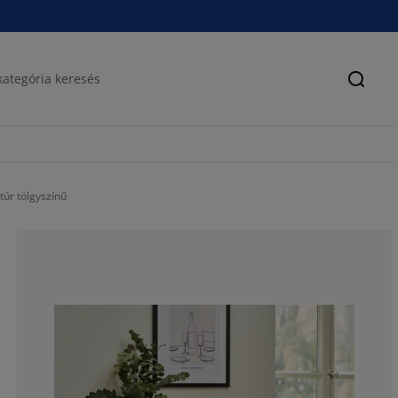
Keres
túr tölgyszínű
77.0642201834
13.76146788990