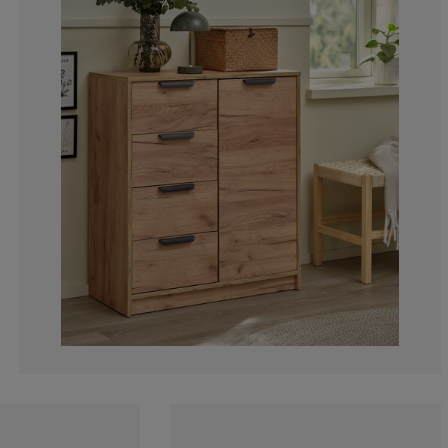
3.66972477064
1.83486238532
3.66972477064