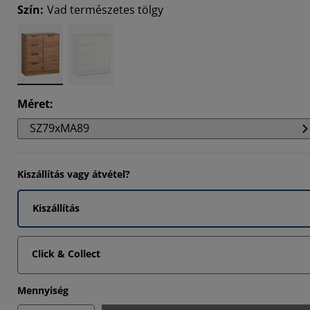
Szín
:
Vad természetes tölgy
2202%
1101%
2202%
Méret
:
SZ79xMA89
Kiszállítás vagy átvétel?
Kiszállítás
Click & Collect
Mennyiség