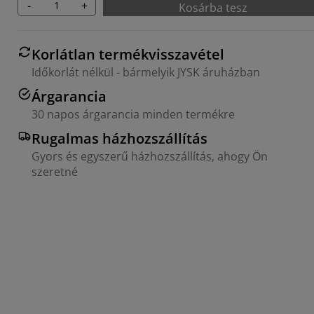
-
+
Kosárba tesz
Korlátlan termékvisszavétel
Időkorlát nélkül - bármelyik JYSK áruházban
Árgarancia
30 napos árgarancia minden termékre
Rugalmas házhozszállítás
Gyors és egyszerű házhozszállítás, ahogy Ön
szeretné