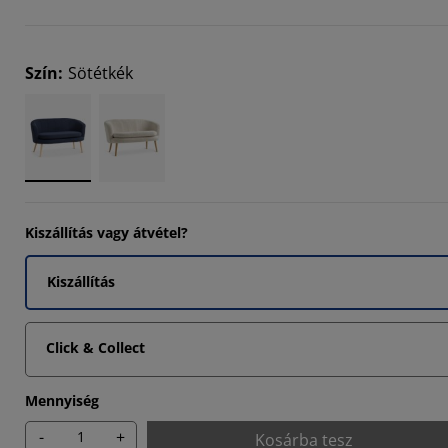
2725%
6362%
Szín
:
Sötétkék
8181%
Kiszállítás vagy átvétel?
Kiszállítás
Click & Collect
Mennyiség
-
+
Kosárba tesz