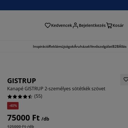
Kedvencek
Bejelentkezés
Kosár
és
Inspiráció
Reklámújságok
Áruházak
Vevőszolgálat
B2B
Állás
GISTRUP
Kanapé GISTRUP 2-személyes sötétkék szövet
(
55
)
-40%
2727%
75000 Ft
/db
125000 Ft /db