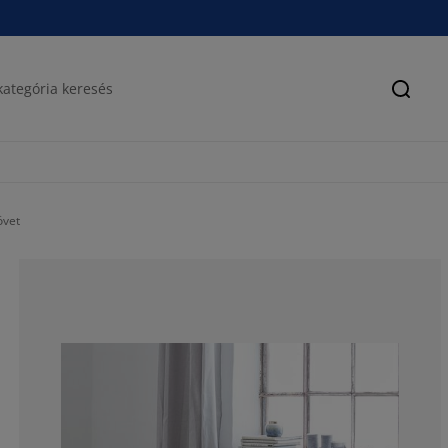
Keres
övet
67.2727272727
20%