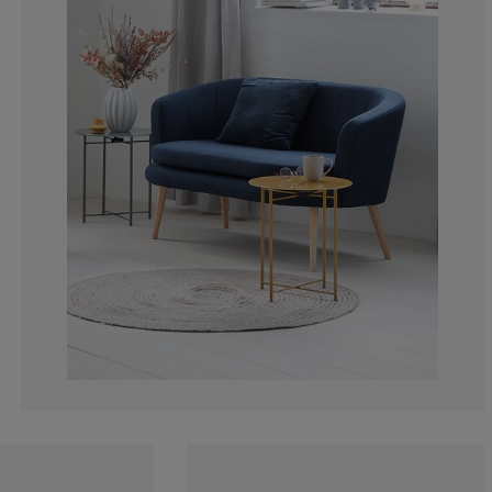
7.272727272727
3.636363636363
1.818181818181