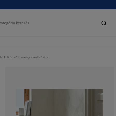
Keres
ASTER 65x200 meleg szürke/bézs
76%
4%