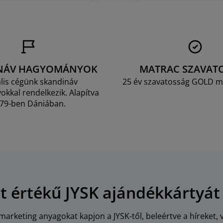
NÁV HAGYOMÁNYOK
MATRAC SZAVAT
lis cégünk skandináv
25 év szavatosság GOLD m
kkal rendelkezik. Alapítva
79-ben Dániában.
Ft értékű JYSK ajándékkártyát
arketing anyagokat kapjon a JYSK-től, beleértve a híreket, 