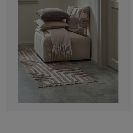
8%
0%
12%