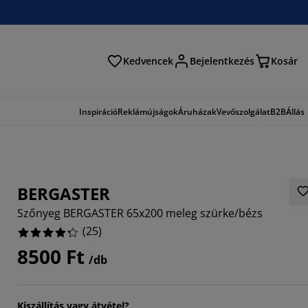
Kedvencek
Bejelentkezés
Kosár
és
Inspiráció
Reklámújságok
Áruházak
Vevőszolgálat
B2B
Állás
BERGASTER
Szőnyeg BERGASTER 65x200 meleg szürke/bézs
(
25
)
8500 Ft
/db
Kiszállítás vagy átvétel?