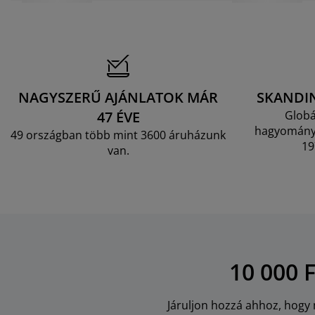
NAGYSZERŰ AJÁNLATOK MÁR
SKANDI
47 ÉVE
Globá
hagyományo
49 országban több mint 3600 áruházunk
19
van.
10 000 
Járuljon hozzá ahhoz, hogy m