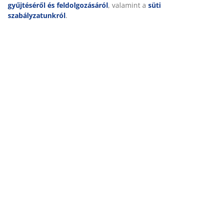
gyűjtéséről és feldolgozásáról
, valamint a
süti
szabályzatunkról
.
Kiszállítás