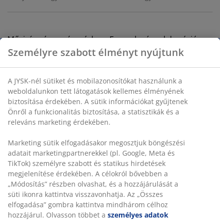
Művirág rózsaszín színben. Ez az elegáns dekoráció egy
kis természetes hangulatot kölcsönöz belterének,
Személyre szabott élményt nyújtunk
egyetlen száron három finom virággal. Ideális az
otthoni dekoráció frissítéséhez egy finom, virágos
A JYSK-nél sütiket és mobilazonosítókat használunk a
elemmel. MA50 cm
weboldalunkon tett látogatások kellemes élményének
biztosítása érdekében. A sütik információkat gyűjtenek
SKU: 4912441
Önről a funkcionalitás biztosítása, a statisztikák és a
releváns marketing érdekében.
Marketing sütik elfogadásakor megosztjuk böngészési
Részletes Adatok
adatait marketingpartnerekkel (pl. Google, Meta és
TikTok) személyre szabott és statikus hirdetések
megjelenítése érdekében. A célokról bővebben a
„Módosítás” részben olvashat, és a hozzájárulását a
Értékelések
süti ikonra kattintva visszavonhatja. Az „Összes
elfogadása” gombra kattintva mindhárom célhoz
(
4
)
hozzájárul. Olvasson többet a
személyes adatok