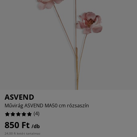
útorápolók és kiegészítők
ltéri világítás
epedők
gykeretek
lágítás
emping
uhásszekrények
gyalapok
áztartás
álószoba bútorok
gyrácsok
yerekszoba
yerek matracok
osási kiegészítők
yerekágyak
ASVEND
Művirág ASVEND MA50 cm rózsaszín
(
4
)
850 Ft
/db
24,00 ft kvtd-t tartalmaz