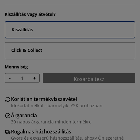
Kiszállítás vagy átvétel?
Kiszállítás
Click & Collect
Mennyiség
-
+
Kosárba tesz
Korlátlan termékvisszavétel
Időkorlát nélkül - bármelyik JYSK áruházban
Árgarancia
30 napos árgarancia minden termékre
Rugalmas házhozszállítás
Gyors és egyszerű házhozszállítás, ahogy Ön szeretné