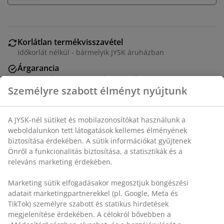
Korlátlan termékvisszavétel
Időkorlát nélkül - bármelyik JYSK áruházban
Árgarancia
30 napos árgarancia minden termékre
Rugalmas házhozszállítás
Gyors és egyszerű házhozszállítás, ahogy Ön szeretné
Fehér LED gyertya szürke cementtartóban. Kényelmes
időzítő funkcióval rendelkezik, 6 órás be- és 18 órás
kikapcsolási intervallumokkal. Ez a gyertya tökéletes
méretű bármilyen térhez. 2 db AAA elemet igényel
(nem tartozék). ÁTM9 x MA8 cm
SKU: 4912510