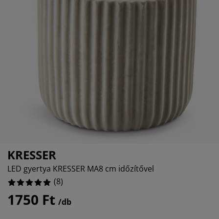
torápolók és kiegészítők
ltéri világítás
0%
pedők
ykeretek
lágítás
0%
mping
hásszekrények
yalapok
ztartás
0%
lószoba bútorok
yrácsok
erekszoba
0%
erek matracok
sási kiegészítők
erekágyak
KRESSER
LED gyertya KRESSER MA8 cm időzítővel
(
8
)
1750 Ft
/db