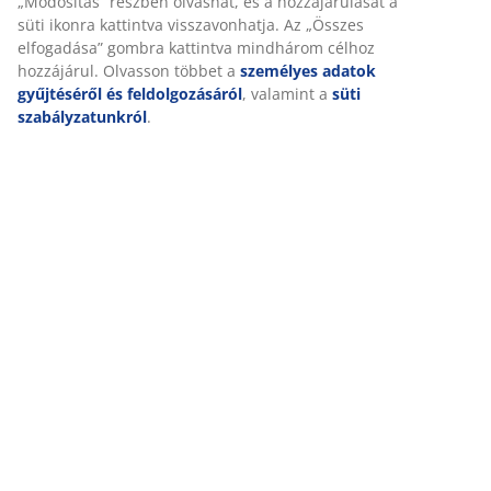
Használati útmutatók és figyelmeztetések
Részletes Adatok
Értékelések
(
8
)
Kiszállítás