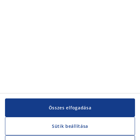
Kategóriák
Kategóriák
Vevőszolgálat
Vevőszolgálat
JYSK
JYSK
KÖZPONTI IRODA
JYSK követése