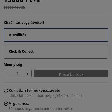
/db
55000 Ft /db
Kiszállítás vagy átvétel?
Kiszállítás
Click & Collect
Mennyiség
-
+
Kosárba tesz
Korlátlan termékvisszavétel
Időkorlát nélkül - bármelyik JYSK áruházban
Árgarancia
30 napos árgarancia minden termékre