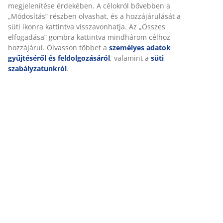
A JYSK-nél sütiket és mobilazonosítókat használunk a
Kiszállítás
weboldalunkon tett látogatások kellemes élményének biztosítás
érdekében. A sütik információkat gyűjtenek Önről a
funkcionalitás biztosítása, a statisztikák és a releváns marketing
érdekében.
Marketing sütik elfogadásakor megosztjuk böngészési adatait
marketingpartnerekkel (pl. Google, Meta és TikTok) személyre
szabott és statikus hirdetések megjelenítése érdekében. A
célokról bővebben a „Módosítás” részben olvashat, és a
hozzájárulását a süti ikonra kattintva visszavonhatja. Az „Összes
elfogadása” gombra kattintva mindhárom célhoz hozzájárul.
Olvasson többet a
személyes adatok gyűjtéséről és
feldolgozásáról
, valamint a
süti szabályzatunkról
.