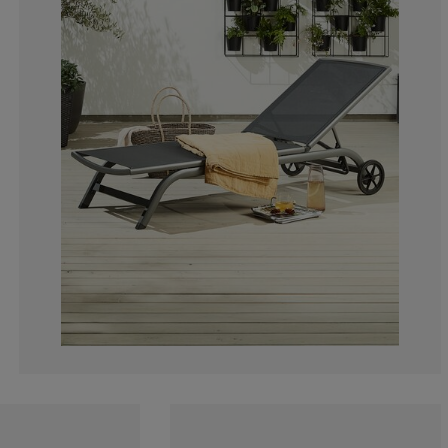
4.895104895104
2.447552447552
3.846153846153