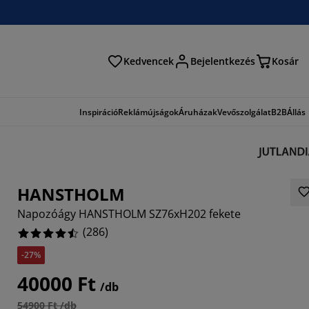
Kedvencek
Bejelentkezés
Kosár
és
Inspiráció
Reklámújságok
Áruházak
Vevőszolgálat
B2B
Állás
HANSTHOLM
Napozóágy HANSTHOLM SZ76xH202 fekete
(
286
)
-27%
097%
40000 Ft
/db
7833%
54900 Ft /db