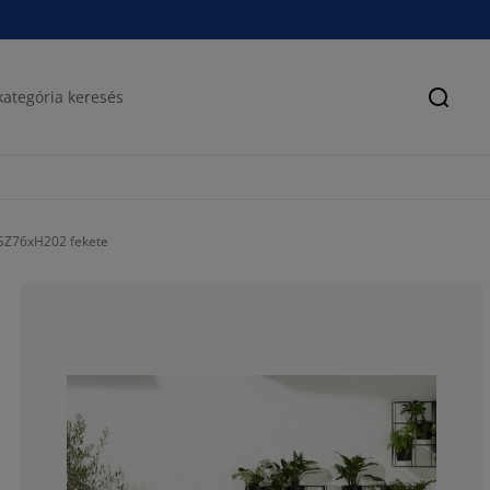
Keres
Z76xH202 fekete
70.97902097902
17.83216783216