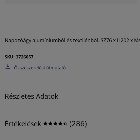
Napozóágy alumíniumból és textilénből.
SZ76 x H202 x 
SKU: 3726057
Összeszerelési útmutató
Részletes Adatok
(
286
)
Értékelések