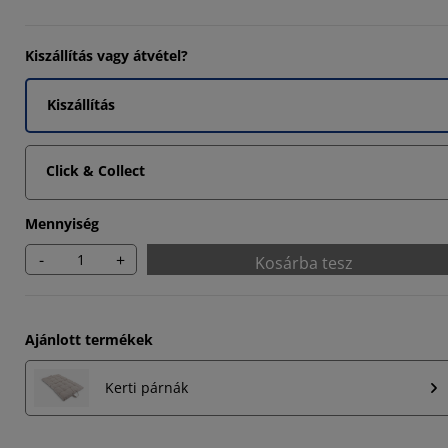
895%
Kiszállítás vagy átvétel?
4475%
8463%
Kiszállítás
Click & Collect
Mennyiség
-
+
Kosárba tesz
Ajánlott termékek
Kerti párnák