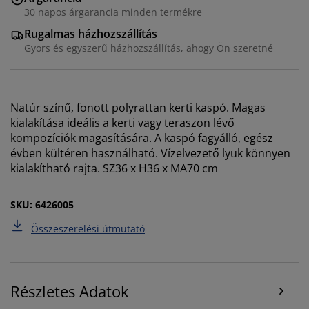
weboldalunkon tett látogatások kellemes élményének
30 napos árgarancia minden termékre
biztosítása érdekében. A sütik információkat gyűjtenek
Rugalmas házhozszállítás
Önről a funkcionalitás biztosítása, a statisztikák és a
Gyors és egyszerű házhozszállítás, ahogy Ön szeretné
releváns marketing érdekében.
Marketing sütik elfogadásakor megosztjuk böngészési
adatait marketingpartnerekkel (pl. Google, Meta és
Natúr színű, fonott polyrattan kerti kaspó. Magas
TikTok) személyre szabott és statikus hirdetések
kialakítása ideális a kerti vagy teraszon lévő
megjelenítése érdekében. A célokról bővebben a
kompozíciók magasítására. A kaspó fagyálló, egész
„Módosítás” részben olvashat, és a hozzájárulását a
évben kültéren használható. Vízelvezető lyuk könnyen
süti ikonra kattintva visszavonhatja. Az „Összes
kialakítható rajta. SZ36 x H36 x MA70 cm
elfogadása” gombra kattintva mindhárom célhoz
hozzájárul. Olvasson többet a
személyes adatok
gyűjtéséről és feldolgozásáról
, valamint a
süti
SKU: 6426005
szabályzatunkról
.
Összeszerelési útmutató
Részletes Adatok