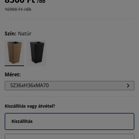
/db
16900 Ft /db
Szín
:
Natúr
Méret
:
SZ36xH36xMA70
Kiszállítás vagy átvétel?
Kiszállítás