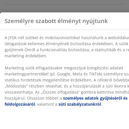
Értékelések
(
9
)
Kiszállítás