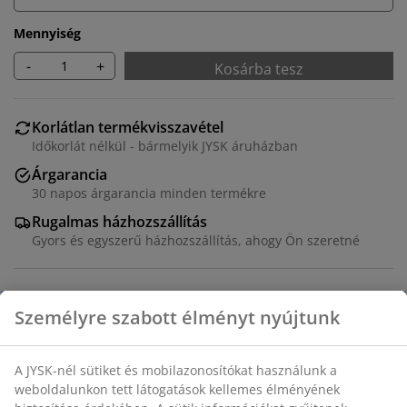
Mennyiség
-
+
Kosárba tesz
Korlátlan termékvisszavétel
Időkorlát nélkül - bármelyik JYSK áruházban
Árgarancia
30 napos árgarancia minden termékre
Rugalmas házhozszállítás
Gyors és egyszerű házhozszállítás, ahogy Ön szeretné
Szürke kerti asztal beton megjelenésű DURAWOOD®
kompozitfa asztallappal. Fekete színű, porfestett
alumínium váz és lábak. Ez a minimalista kerti asztal az
ipari dizájnt elegáns megjelenéssel ötvözi. A
DURAWOOD® egy tartós kompozit anyag, amely FSC®