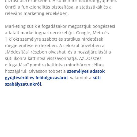
keményfa rostból és műanyagból áll. Az alumínium
könnyű és robusztus anyag, amely nem rozsdásodik.
SZ100 x H215 x MA75 cm
SKU: 3725089
Összeszerelési útmutató
Részletes Adatok
Értékelések
(
28
)
A márkáról