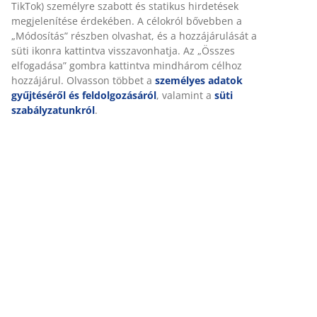
Értékelések
(
5
)
Kiszállítás
Személyre szabott élményt nyújtunk
A JYSK-nél sütiket és mobilazonosítókat használunk a weboldalu
látogatások kellemes élményének biztosítása érdekében. A sütik
információkat gyűjtenek Önről a funkcionalitás biztosítása, a stat
és a releváns marketing érdekében.
Marketing sütik elfogadásakor megosztjuk böngészési adatait
marketingpartnerekkel (pl. Google, Meta és TikTok) személyre sz
statikus hirdetések megjelenítése érdekében. A célokról bővebb
„Módosítás” részben olvashat, és a hozzájárulását a süti ikonra k