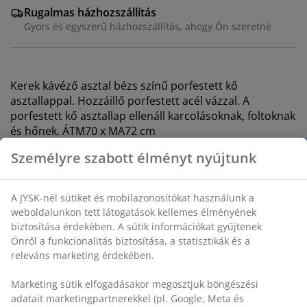
Rugalmas házhozszállítás
Gyors és egyszerű házhozszállítás, ahogy Ön szeretné
Kerek kávéző asztal bézs színű porfestett kő
asztallappal. Hozzáillő porfestett acél vázzal. A
porfestett kő asztallap ellenáll karcolásoknak, foltoknak
és hőnek. ÁTM70 x MA72 cm
SKU: 3726180
Összeszerelési útmutató
Részletes Adatok