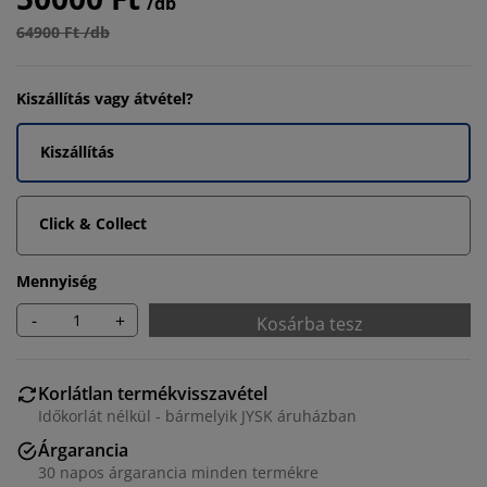
/db
64900 Ft /db
Kiszállítás vagy átvétel?
Kiszállítás
Click & Collect
Mennyiség
-
+
Kosárba tesz
Korlátlan termékvisszavétel
Időkorlát nélkül - bármelyik JYSK áruházban
Árgarancia
30 napos árgarancia minden termékre