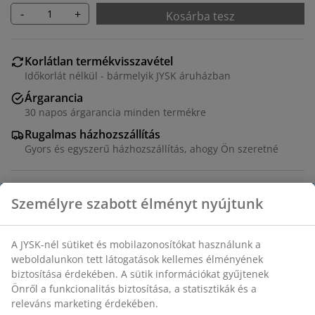
-
+
Kosárba tesz
Korlátlan termékvisszavétel
Időkorlát nélkül - bármelyik JYSK áruházban
Árgarancia
30 napos árgarancia minden termékre
Rugalmas házhozszállítás
Gyors és egyszerű házhozszállítás, ahogy Ön szeretné
Fekete kávézó asztal műfából készült asztallappal.
Porfestett acél váz és lábak. Az asztal összecsukható
és könnyen tárolható. A műfa megjelenése és textúrája
a természetes fáé, karbantartást nem igényel. SZ65 x
H65 x MA73 cm
SKU: 3726212