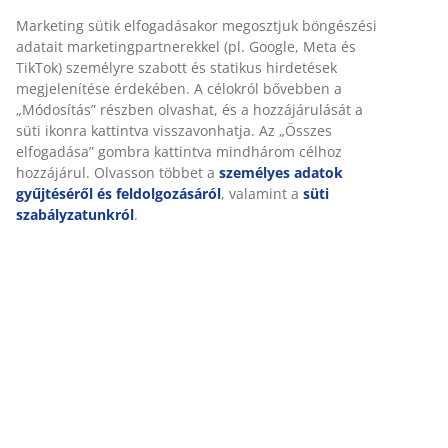
Összeszerelési útmutató
Részletes Adatok
Értékelések
(
72
)
Kiszállítás
Személyre szabott élményt nyújtunk