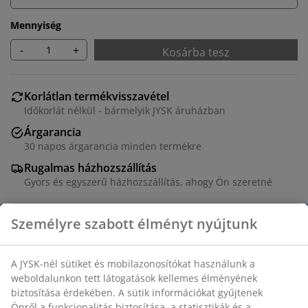
Mennyiség
-
+
Kosárba tesz
Korlátlan termékvisszavétel
Időkorlát nélkül - bármelyik JYSK áruházban
Árgarancia
30 napos árgarancia minden termékre
Rugalmas házhozszállítás
Gyors és egyszerű házhozszállítás, ahogy Ön szeretné
Fekete színű kávézó asztal műfa asztallappal és
porfestett alumínium vázzal. A műfa megjelenése és
textúrája a természetes fáé, karbantartást nem igényel.
Az alumínium könnyű és robusztus anyag, amely nem
rozsdásodik. SZ70 x H70 x MA73 cm