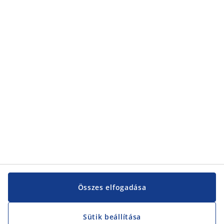
Kategóriák
Kategóriák
Vevőszolgálat
Vevőszolgálat
JYSK
JYSK
KÖZPONTI IRODA
JYSK követése