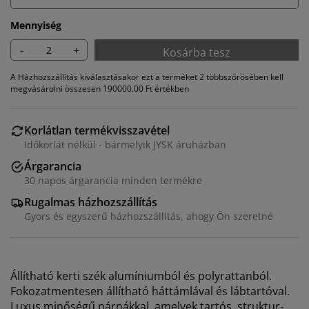
Mennyiség
-
+
Kosárba tesz
A Házhozszállítás kiválasztásakor ezt a terméket 2 többszörösében kell
megvásárolni összesen 190000.00 Ft értékben
Korlátlan termékvisszavétel
Időkorlát nélkül - bármelyik JYSK áruházban
Árgarancia
30 napos árgarancia minden termékre
Rugalmas házhozszállítás
Gyors és egyszerű házhozszállítás, ahogy Ön szeretné
Személyre szabott élményt nyújtunk
Állítható kerti szék alumíniumból és polyrattanból.
A JYSK-nél sütiket és mobilazonosítókat használunk a
Fokozatmentesen állítható háttámlával és lábtartóval.
weboldalunkon tett látogatások kellemes élményének
Luxus minőségű párnákkal, amelyek tartós, struktur-