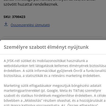
biztosítása érdekében. A sütik információkat gyűjtenek
szövött huzattal rendelkeznek.
Önről a funkcionalitás biztosítása, a statisztikák és a
releváns marketing érdekében.
SKU: 3700423
Marketing sütik elfogadásakor megosztjuk böngészési
Összeszerelési útmutató
adatait marketingpartnerekkel (pl. Google, Meta és
TikTok) személyre szabott és statikus hirdetések
megjelenítése érdekében. A célokról bővebben a
„Módosítás” részben olvashat, és a hozzájárulását a
Részletes Adatok
süti ikonra kattintva visszavonhatja. Az „Összes
elfogadása” gombra kattintva mindhárom célhoz
hozzájárul. Olvasson többet a
személyes adatok
gyűjtéséről és feldolgozásáról
, valamint a
süti
Értékelések
szabályzatunkról
.
(
639
)
A márkáról