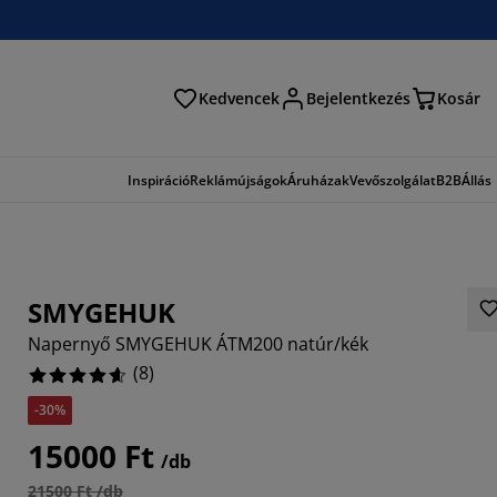
Kedvencek
Bejelentkezés
Kosár
és
Inspiráció
Reklámújságok
Áruházak
Vevőszolgálat
B2B
Állás
SMYGEHUK
Napernyő SMYGEHUK ÁTM200 natúr/kék
(
8
)
-30%
15000 Ft
/db
21500 Ft /db