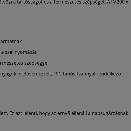
 ötvözi a tartósságot és a természetes szépséget. ÁTM200 x
 harmatnak
i a szél nyomását
természetes szépséggel
nyagok felelősen kezelt, FSC-tanúsítvánnyal rendelkező
tt. Ez azt jelenti, hogy az ernyő ellenáll a napsugárzásnak