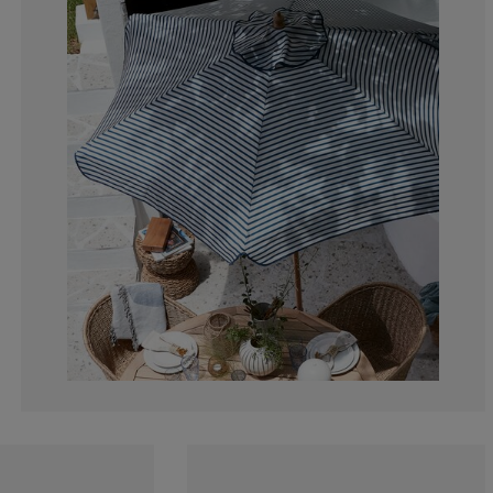
12.5%
0%
0%