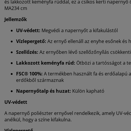
és lakkozott keményfa rúddal, ez a csíkos kerti napernyő
MA234 cm
Jellemzők
UV-védett:
Megvédi a napernyőt a kifakulástól
Vízlepergető:
Az ernyő ellenáll az enyhe esőnek és
Szellőzés:
Az ernyőben lévő szellőzőnyílás csökkent
Lakkozott keményfa rúd:
Ötbözi a tartósságot a 
FSC® 100%:
A termékben használt fa és erdőalapú a
erdőkből származnak
Napernyőtalp és huzat:
Külön kapható
UV-védett
A napernyő poliészter ernyővel rendelkezik, amely UV-véde
anélkül, hogy a színe kifakulna.
Vízlepergető