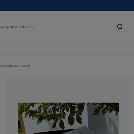
Keres
TM200 natúr/kék
75%
12.5%