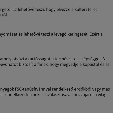
gető. Ez lehetővé teszi, hogy élvezze a kültéri teret
ttól.
 nyomását és lehetővé teszi a levegő keringését. Ezért a
amely ötvözi a tartósságot a természetes szépséggel. A
bevonatot biztosít a fának, hogy megvédje a kopástól és az
 anyagok FSC-tanúsítvánnyal rendelkező erdőkből vagy más
l rendelkező termékek kiválasztásával hozzájárul a világ