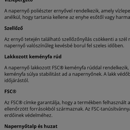
A napernyő poliészter ernyővel rendelkezik, amely vízleper
anélkül, hogy tartania kellene az enyhe esőtől vagy harma
Szellőző
Az ernyő tetején található szellőzőnyílás csökkenti a szél
napernyő valószínűleg kevésbé borul fel szeles időben.
Lakkozott keményfa rúd
A napernyő lakkozott FSC® keményfa rúddal rendelkezik, 
keményfa súlya stabilitást ad a napernyőnek. A lakk védő
időjárástól.
FSC®
Az FSC® címke garantálja, hogy a termékben felhasznált
ellenőrzött forrásokból származnak. Az FSC-tanúsítvánnya
erdőinek védelméhez.
Napernyőtalp és huzat