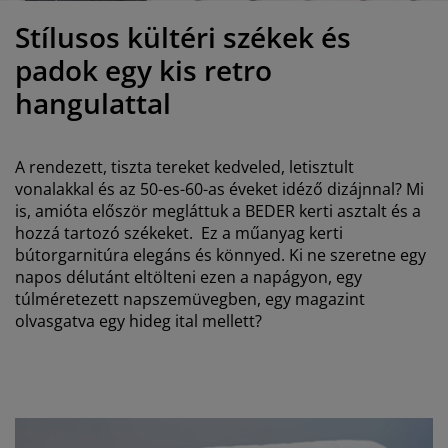
útorápolók és kiegészítők
ltéri világítás
epedők
gykeretek
lágítás
Stílusos kültéri székek és
emping
uhásszekrények
gyalapok
áztartás
padok egy kis retro
hangulattal
álószoba bútorok
gyrácsok
yerekszoba
yerek matracok
osási kiegészítők
A rendezett, tiszta tereket kedveled, letisztult
vonalakkal és az 50-es-60-as éveket idéző dizájnnal? Mi
yerekágyak
is, amióta először megláttuk a BEDER kerti asztalt és a
hozzá tartozó székeket. Ez a műanyag kerti
bútorgarnitúra elegáns és könnyed. Ki ne szeretne egy
napos délutánt eltölteni ezen a napágyon, egy
túlméretezett napszemüvegben, egy magazint
olvasgatva egy hideg ital mellett?