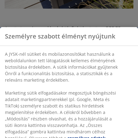
A szövött minta exkluzív külsőt kölcsönöz a BEDER
Személyre szabott élményt nyújtunk
sorozatnak.
Megveheted az egész sorozatot, vagy csak egy padot
vagy széket - klasszikus hangulatával ezek a bútorok
A JYSK-nél sütiket és mobilazonosítókat használunk a
könnyen kombinálhatók a már meglévő kerti
weboldalunkon tett látogatások kellemes élményének
biztosítása érdekében. A sütik információkat gyűjtenek
bútoraiddal.
Önről a funkcionalitás biztosítása, a statisztikák és a
releváns marketing érdekében.
Marketing sütik elfogadásakor megosztjuk böngészési
adatait marketingpartnerekkel (pl. Google, Meta és
A BEDER kerti asztal és székek a legtrendibb
TikTok) személyre szabott és statikus hirdetések
alapanyagokat kombinálják magukban: a keret és a
megjelenítése érdekében. A célokról bővebben a
karfa eukaliptuszfából van, a székek háttámlája pedig
„Módosítás” részben olvashat, és a hozzájárulását a
polipropilén, különleges szövéssel a maximum
süti ikonra kattintva visszavonhatja. Az „Összes
kényelemért.
elfogadása” gombra kattintva mindhárom célhoz