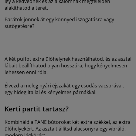
Így a kedvednek és az alkalomnak megfelelően
alakíthatod a teret.
Barátok jönnek át egy könnyed iszogatásra vagy
sütögetésre?
A két puffot extra ülőhelynek használhatod, és az asztal
lábait beállíthatod olyan hosszúra, hogy kényelmesen
lehessen enni róla.
Élvezd a meleg nyári éjszakát egy csodás vacsorával,
egy hideg itallal és kényelmes párnákkal.
Kerti partit tartasz?
Kombináld a TANE bútorokat két extra székkel, az extra
ülőhelyekért. Az asztalt állítsd alacsonyra egy vibráló,
modern légkörért.