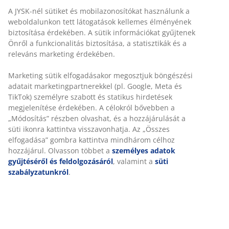
A JYSK-nél sütiket és mobilazonosítókat használunk a
weboldalunkon tett látogatások kellemes élményének
Egy pihenős nap a napsütésben?
biztosítása érdekében. A sütik információkat gyűjtenek
Önről a funkcionalitás biztosítása, a statisztikák és a
Varázsold a TANE-t egy fényűző napággyá úgy, hogy a
releváns marketing érdekében.
két puffot a kanapéhoz illeszted. A strapabíró
poliészterből készült minőségi ülőpárnák nagyon
Marketing sütik elfogadásakor megosztjuk böngészési
kényelmesek - így már minden készen áll egy hosszú
adatait marketingpartnerekkel (pl. Google, Meta és
lazításra.
TikTok) személyre szabott és statikus hirdetések
megjelenítése érdekében. A célokról bővebben a
„Módosítás” részben olvashat, és a hozzájárulását a
süti ikonra kattintva visszavonhatja. Az „Összes
elfogadása” gombra kattintva mindhárom célhoz
hozzájárul. Olvasson többet a
személyes adatok
gyűjtéséről és feldolgozásáról
, valamint a
süti
szabályzatunkról
.