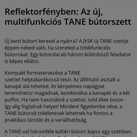
útorápolók és kiegészítők
ltéri világítás
epedők
gykeretek
lágítás
Reflektorfényben: Az új,
emping
uhásszekrények
gyalapok
áztartás
multifunkciós TANE bútorszett
álószoba bútorok
gyrácsok
yerekszoba
Új kerti bútort keresel a nyárra? A JYSK új TANE szettje
yerek matracok
osási kiegészítők
éppen neked való, ha szereted a többfunkciós
bútorokat. Egy bútordarab három különböző feladatot
is képes ellátni.
yerekágyak
Kompakt formatervezése a TANE
szettet helytakarékossá teszi. Az állítható asztalt a
kanapé alá teheted, és kényelmes napágyat
teremthetsz magadnak, kombinálva a kanapét és a két
puffot. Ha nem használod a szettet, told őket össze -
így alig foglalnak helyet! Mindent figyelembe véve, a
TANE bútorok tökéletesek lehetnek ha fontos a
praktikus tárolás és a variálhatóság.
A TANE-val háromféle kültéri bútort kapsz egy szettben.