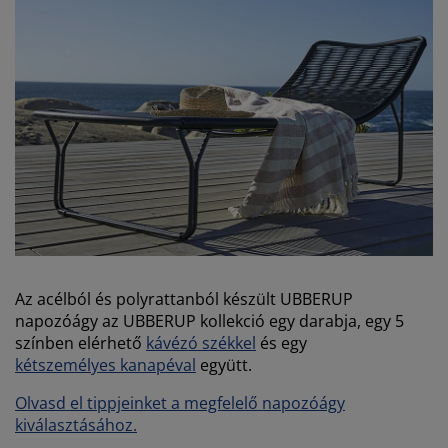
Az acélból és polyrattanból készült UBBERUP
napozóágy az UBBERUP kollekció egy darabja, egy 5
színben elérhető
kávézó székkel
és egy
kétszemélyes kanapéval
együtt.
Olvasd el tippjeinket a megfelelő napozóágy
kiválasztásához.