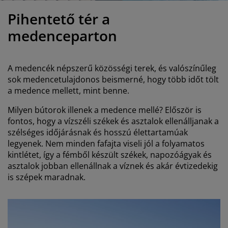
útorápolók és kiegészítők
ltéri világítás
epedők
gykeretek
lágítás
Pihentető tér a
emping
uhásszekrények
gyalapok
áztartás
medenceparton
álószoba bútorok
gyrácsok
yerekszoba
A medencék népszerű közösségi terek, és valószínűleg
yerek matracok
osási kiegészítők
sok medencetulajdonos beismerné, hogy több időt tölt
a medence mellett, mint benne.
yerekágyak
Milyen bútorok illenek a medence mellé? Először is
fontos, hogy a vízszéli székek és asztalok ellenálljanak a
szélséges időjárásnak és hosszú élettartamúak
legyenek. Nem minden fafajta viseli jól a folyamatos
kintlétet, így a fémből készült székek, napozóágyak és
asztalok jobban ellenállnak a víznek és akár évtizedekig
is szépek maradnak.