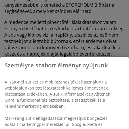
kényelmesebbé is teheted a STOREHOLM ülőpárna
segítségével, amely két színben elérhető.
A medence melletti pihentőtér kialakításához valami
könnyen tisztíthatóra és karbantarthatóra van szükség.
A sós vagy klóros víz, a napfény, a szél és az eső nem
tesznek jót a legtöbb bútornak, ezért érdemes olyat
választanod, ami könnyen tisztítható, és takarítsd le a
koszt és a naptejek olaját legalább évente kétszer.
Személyre szabott élményt nyújtunk
A JYSK-nél sütiket és mobilazonosítókat használunk a
weboldalunkon tett látogatások kellemes élményének
biztosítása érdekében. A sütik információkat gyűjtenek
Önről a funkcionalitás biztosítása, a statisztikák és a
releváns marketing érdekében.
Marketing sütik elfogadásakor megosztjuk böngészési
adatait marketingpartnerekkel (pl. Google, Meta és