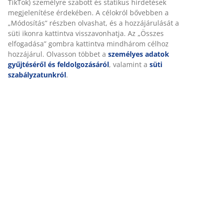
TikTok) személyre szabott és statikus hirdetések
megjelenítése érdekében. A célokról bővebben a
„Módosítás” részben olvashat, és a hozzájárulását a
süti ikonra kattintva visszavonhatja. Az „Összes
elfogadása” gombra kattintva mindhárom célhoz
hozzájárul. Olvasson többet a
személyes adatok
gyűjtéséről és feldolgozásáról
, valamint a
süti
szabályzatunkról
.
A NAGELSTI kerti székek strapabíró háttámlája és
ülésrésze textilénből készült, ami egy műanyaggal
bevont szálakból készült tartós, hálós szövet.
Karbantartást nem igényel, színtartó, gyorsan szárad
és könnyen tisztítható. A TAGEHOLM kerti asztal
alumíniumváza nem rozsdásodik, az asztallap pedig
műfából készült - egy karbantartást nem igénylő
anyagból, ami rendkívül strapabíró és időjárásálló.
A fonott és zsinórozott bútorok szintén népszerűek a
kültér berendezésekor. A szintetikus fonott bútorok
ugyanazt a megjelenést nyújtják, mint a természetes
anyagúak, viszont kiválóak a hosszútávú kültéri
használatra.