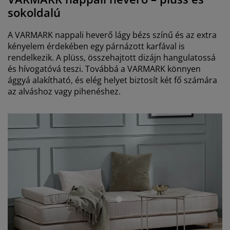
sokoldalú
A VARMARK nappali heverő lágy bézs színű és az extra
kényelem érdekében egy párnázott karfával is
rendelkezik. A plüss, összehajtott dizájn hangulatossá
és hívogatóvá teszi. Továbbá a VARMARK könnyen
ággyá alakítható, és elég helyet biztosít két fő számára
az alváshoz vagy pihenéshez.
open