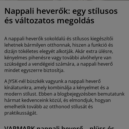
útorápolók és kiegészítők
ltéri világítás
epedők
gykeretek
lágítás
Nappali heverők: egy stílusos
emping
uhásszekrények
gyalapok
áztartás
és változatos megoldás
álószoba bútorok
gyrácsok
yerekszoba
A nappali heverők sokoldalú és stílusos kiegészítői
yerek matracok
osási kiegészítők
lehetnek bármilyen otthonnak, hiszen a funkció és
dizájn tökéletes elegyét alkotják. Akár extra ülésre,
kényelmes pihenésre vagy további alvóhelyre van
yerekágyak
szükséged a vendégeid számára, a nappali heverő
mindet egyszerre biztosítja.
A JYSK-nél büszkék vagyunk a nappali heverő
kínálatunkra, amely kombinálja a kényelmet és a
modern stílust. Ebben a blogbejegyzésben bemutatunk
hármat kedvenceink közül, és elmondjuk, hogyan
emelhetik tovább az otthonod stílusát és
praktikusságát.
VARMARK nappali heverő – plüss és