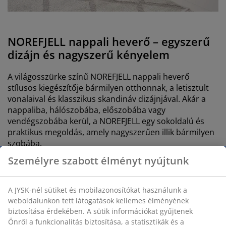
NOREFJELL nappali heverő – egyszerű
dizájn és nagyszerű kényelem
A világosszürke színű NOREFJELL nappali heverő
stílusos kiegészítője bármilyen otthonnak, a letisztult
vonalaival és klasszikus skandináv dizájnjával. Akár a
nappaliba, hálószobába, előszobába vagy
vendégszobába kerül, a NOREFJELL egy sokoldalú és
praktikus megoldás, amely nagyszerűen illik bármilyen
szobába.
Személyre szabott élményt nyújtunk
A JYSK-nél sütiket és mobilazonosítókat használunk a
weboldalunkon tett látogatások kellemes élményének
biztosítása érdekében. A sütik információkat gyűjtenek
Önről a funkcionalitás biztosítása, a statisztikák és a