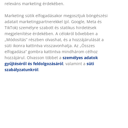
releváns marketing érdekében.
Marketing sütik elfogadásakor megosztjuk böngészési
adatait marketingpartnerekkel (pl. Google, Meta és
TikTok) személyre szabott és statikus hirdetések
open
megjelenítése érdekében. A célokról bővebben a
„Módosítás” részben olvashat, és a hozzájárulását a
süti ikonra kattintva visszavonhatja. Az „Összes
elfogadása” gombra kattintva mindhárom célhoz
hozzájárul. Olvasson többet a
személyes adatok
gyűjtéséről és feldolgozásáról
, valamint a
süti
szabályzatunkról
.
LINDELSE nappali heverő – puha és
kényelmes pihenés
A LINDELSE egy klasszikus formájú, rövidebb
pihenéshez vagy olvasáshoz, tévénézéshez tervezett
heverő. Szemgyönyörködtető teddy plüss szövettel
kárpitozott bútor, amely a kényelmet és pihenést új
szintre emeli. Tökéletes a lazításhoz a nappaliban,