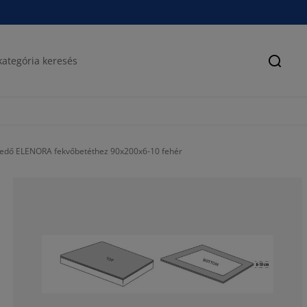
Keres
edő ELENORA fekvőbetéthez 90x200x6-10 fehér
55.84415584415
19.91341991341