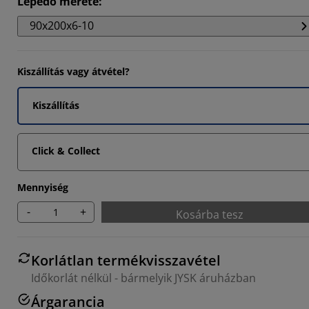
Lepedő mérete
:
926%
90x200x6-10
493%
0822%
Kiszállítás vagy átvétel?
Kiszállítás
Click & Collect
Mennyiség
-
+
Kosárba tesz
Korlátlan termékvisszavétel
Időkorlát nélkül - bármelyik JYSK áruházban
Árgarancia