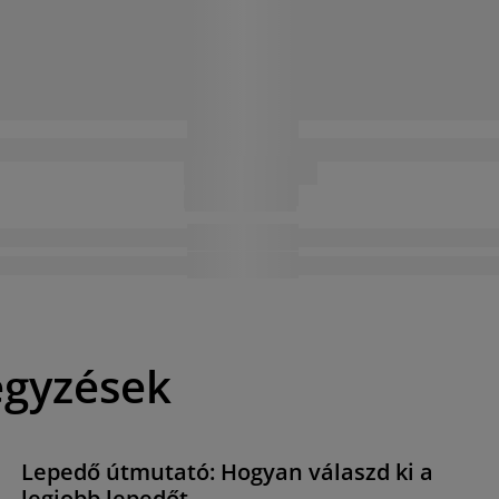
egyzések
Lepedő útmutató: Hogyan válaszd ki a
legjobb lepedőt