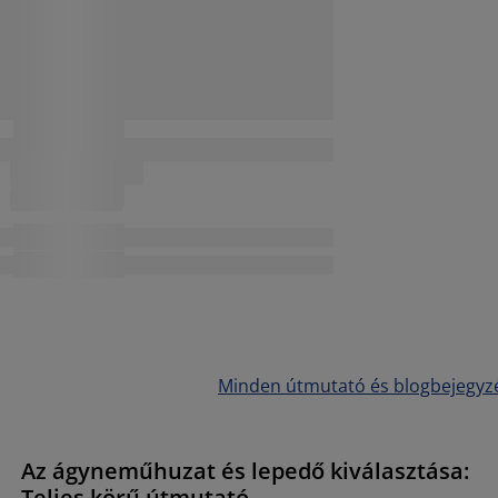
Minden útmutató és blogbejegyz
Az ágyneműhuzat és lepedő kiválasztása:
Teljes körű útmutató