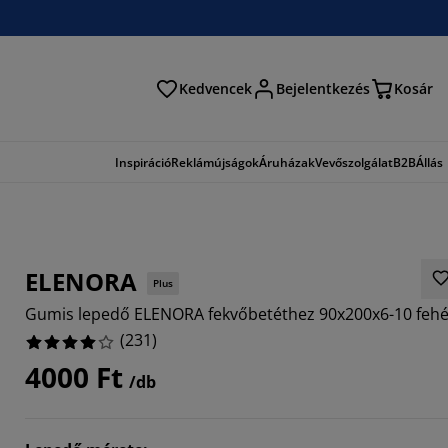
Kedvencek
Bejelentkezés
Kosár
és
Inspiráció
Reklámújságok
Áruházak
Vevőszolgálat
B2B
Állás
ELENORA
Plus
Gumis lepedő ELENORA fekvőbetéthez 90x200x6-10 fehé
(
231
)
4000 Ft
/db
584%
9915%