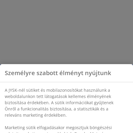
Személyre szabott élményt nyújtunk
A JYSK-nél sütiket és mobilazonosítókat használunk a
weboldalunkon tett látogatások kellemes élményének
biztosítása érdekében. A sütik információkat gyűjtenek
Önről a funkcionalitás biztosítása, a statisztikák és a
releváns marketing érdekében.
Marketing sütik elfogadásakor megosztjuk böngészési