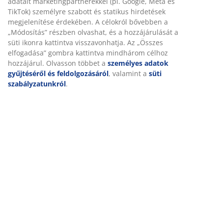
adatait marketingpartnerekkel (pl. Google, Meta és
TikTok) személyre szabott és statikus hirdetések
megjelenítése érdekében. A célokról bővebben a
„Módosítás” részben olvashat, és a hozzájárulását a
süti ikonra kattintva visszavonhatja. Az „Összes
elfogadása” gombra kattintva mindhárom célhoz
hozzájárul. Olvasson többet a
személyes adatok
gyűjtéséről és feldolgozásáról
, valamint a
süti
szabályzatunkról
.