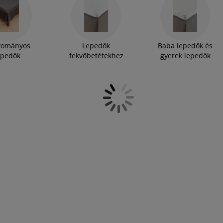
t pamut és lyocell keverékéből készült vászon
, például klasszikus fehér, visszafogott natúr és
yományos
Lepedők
Baba lepedők és
epedők
fekvőbetétekhez
gyerek lepedők