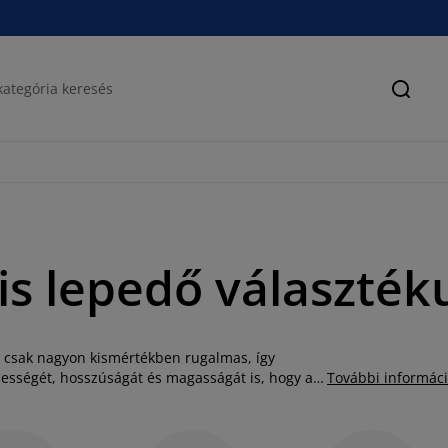
Keres
s lepedő választék
 csak nagyon kismértékben rugalmas, így
lességét, hosszúságát és magasságát is, hogy a
További informác
zá. A vászon gumis lepedő felhelyezése
zás rögzíti a gumis lepedőt a matrachoz. A JYSK
ikroszálas poliészter gumis lepedőt, 100%