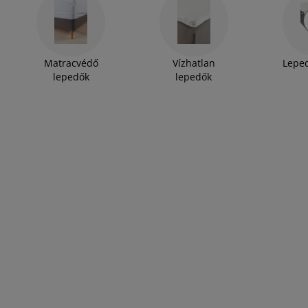
Matracvédő
Vízhatlan
Leped
lepedők
lepedők