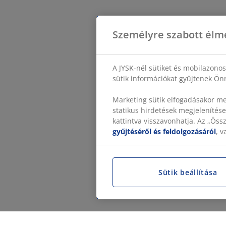
Személyre szabott élm
A JYSK-nél sütiket és mobilazono
sütik információkat gyűjtenek Önr
Marketing sütik elfogadásakor me
statikus hirdetések megjelenítése
kattintva visszavonhatja. Az „Ös
gyűjtéséről és feldolgozásáról
, 
Sütik beállítása