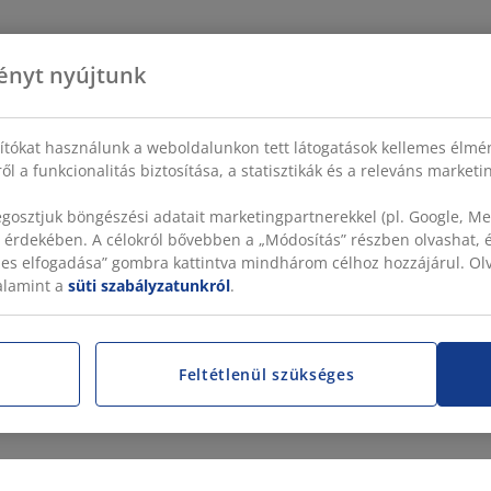
ényt nyújtunk
sítókat használunk a weboldalunkon tett látogatások kellemes élmé
ől a funkcionalitás biztosítása, a statisztikák és a releváns market
gosztjuk böngészési adatait marketingpartnerekkel (pl. Google, Met
 érdekében. A célokról bővebben a „Módosítás” részben olvashat, és
szes elfogadása” gombra kattintva mindhárom célhoz hozzájárul. O
valamint a
süti szabályzatunkról
.
Feltétlenül szükséges