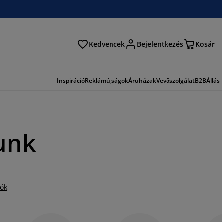
Kedvencek
Bejelentkezés
Kosár
és
Inspiráció
Reklámújságok
Áruházak
Vevőszolgálat
B2B
Állás
unk
iók