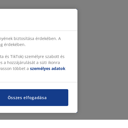
nyének biztosítása érdekében. A
ing érdekében.
a és TikTok) személyre szabott és
 a hozzájárulását a süti ikonra
lvasson többet a
személyes adatok
Összes elfogadása