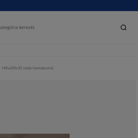
Keres
N 140x200x35 sötét homokszínű
61.11111111111
22.2222222222