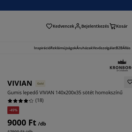
Kedvencek
Bejelentkezés
Kosár
és
Inspiráció
Reklámújságok
Áruházak
Vevőszolgálat
B2B
Állás
VIVIAN
Gold
Gumis lepedő VIVIAN 140x200x35 sötét homokszínű
(
18
)
-49%
1114%
9000 Ft
/db
2222%
17900 Ft /db