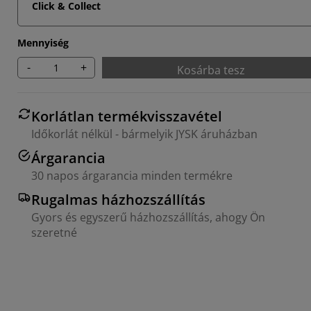
Click & Collect
Mennyiség
-
+
Kosárba tesz
Korlátlan termékvisszavétel
Időkorlát nélkül - bármelyik JYSK áruházban
Árgarancia
30 napos árgarancia minden termékre
Rugalmas házhozszállítás
Gyors és egyszerű házhozszállítás, ahogy Ön
szeretné