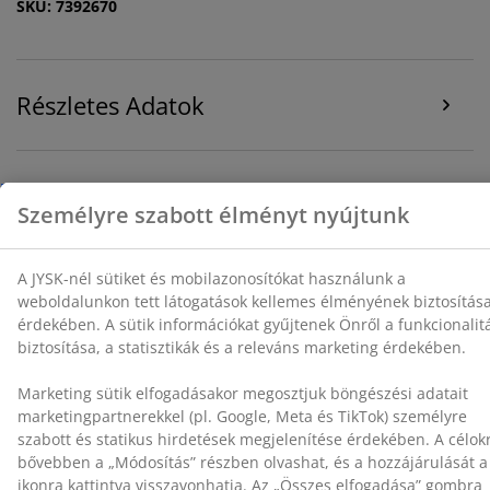
SKU: 7392670
releváns marketing érdekében.
Marketing sütik elfogadásakor megosztjuk böngészési
adatait marketingpartnerekkel (pl. Google, Meta és
Részletes Adatok
TikTok) személyre szabott és statikus hirdetések
megjelenítése érdekében. A célokról bővebben a
„Módosítás” részben olvashat, és a hozzájárulását a
süti ikonra kattintva visszavonhatja. Az „Összes
Értékelések
elfogadása” gombra kattintva mindhárom célhoz
(
31
)
hozzájárul. Olvasson többet a
személyes adatok
gyűjtéséről és feldolgozásáról
, valamint a
süti
szabályzatunkról
.
A márkáról
Kiszállítás