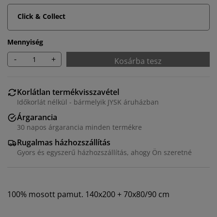
Click & Collect
Mennyiség
-
+
Kosárba tesz
Korlátlan termékvisszavétel
Időkorlát nélkül - bármelyik JYSK áruházban
Árgarancia
30 napos árgarancia minden termékre
Rugalmas házhozszállítás
Gyors és egyszerű házhozszállítás, ahogy Ön szeretné
Személyre szabott élményt nyújtunk
A JYSK-nél sütiket és mobilazonosítókat használunk a
weboldalunkon tett látogatások kellemes élményének
100% mosott pamut. 140x200 + 70x80/90 cm
biztosítása érdekében. A sütik információkat gyűjtenek
Önről a funkcionalitás biztosítása, a statisztikák és a