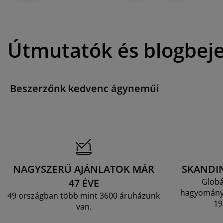
Útmutatók és blogbej
Beszerzőnk kedvenc ágyneműi
NAGYSZERŰ AJÁNLATOK MÁR
SKANDI
47 ÉVE
Globá
hagyományo
49 országban több mint 3600 áruházunk
19
van.