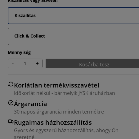
Kiszállítás vagy átvétel?
7273%
Kiszállítás
Click & Collect
Mennyiség
-
+
Kosárba tesz
Korlátlan termékvisszavétel
Időkorlát nélkül - bármelyik JYSK áruházban
Árgarancia
30 napos árgarancia minden termékre
Rugalmas házhozszállítás
Gyors és egyszerű házhozszállítás, ahogy Ön
szeretné