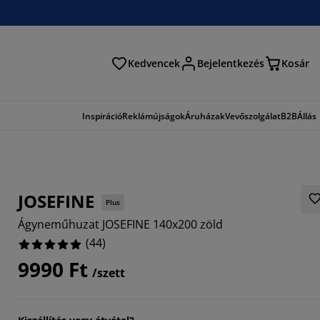
Kedvencek
Bejelentkezés
Kosár
és
Inspiráció
Reklámújságok
Áruházak
Vevőszolgálat
B2B
Állás
JOSEFINE
Plus
Ágyneműhuzat JOSEFINE 140x200 zöld
(
44
)
9990 Ft
/szett
909%
8175%