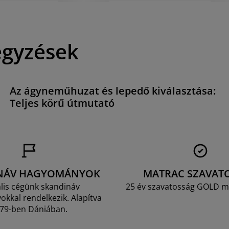
egyzések
Az ágyneműhuzat és lepedő kiválasztása:
Teljes körű útmutató
NÁV HAGYOMÁNYOK
MATRAC SZAVAT
lis cégünk skandináv
25 év szavatosság GOLD m
kkal rendelkezik. Alapítva
79-ben Dániában.