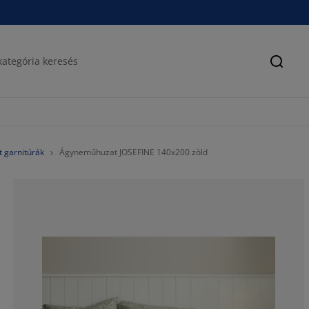
Keres
 garnitúrák
Ágyneműhuzat JOSEFINE 140x200 zöld
90.9090909090
6.818181818181