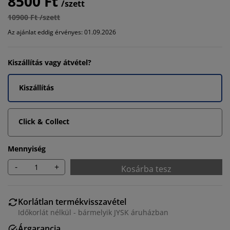
8500 Ft
/szett
10900 Ft /szett
Az ajánlat eddig érvényes: 01.09.2026
Kiszállítás vagy átvétel?
Kiszállítás
Click & Collect
Mennyiség
-
+
Kosárba tesz
Korlátlan termékvisszavétel
Időkorlát nélkül - bármelyik JYSK áruházban
Árgarancia