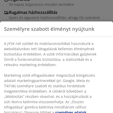
30 napos árgarancia minden termékre
Rugalmas házhozszállítás
Gyors és egyszerű házhozszállítás, ahogy Ön szeretné
100% pamutszatén. 140x200 + 70x80/90 cm
SKU: 1833970
Részletes Adatok
Értékelések
(
3
)