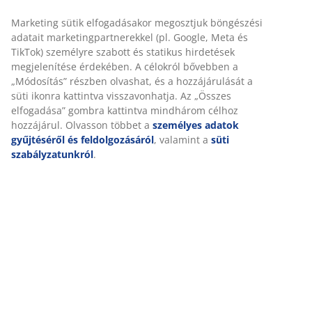
SKU: 2754856
Részletes Adatok
Értékelések
(
42
)
Kiszállítás