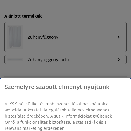
Ajánlott termékek
Zuhanyfüggöny
Zuhanyfüggöny tartó
Korlátlan termékvisszavétel
Időkorlát nélkül - bármelyik JYSK áruházban
Árgarancia
30 napos árgarancia minden termékre
Rugalmas házhozszállítás
Gyors és egyszerű házhozszállítás, ahogy Ön szeretné