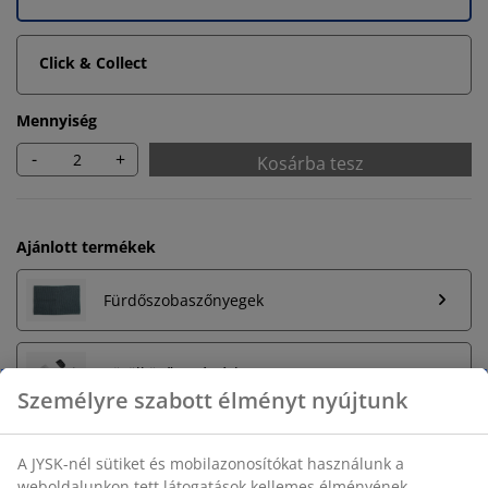
Click & Collect
Mennyiség
-
+
Kosárba tesz
Ajánlott termékek
Fürdőszobaszőnyegek
Törölközőtartó rúd
Személyre szabott élményt nyújtunk
A JYSK-nél sütiket és mobilazonosítókat használunk a
Korlátlan termékvisszavétel
weboldalunkon tett látogatások kellemes élményének