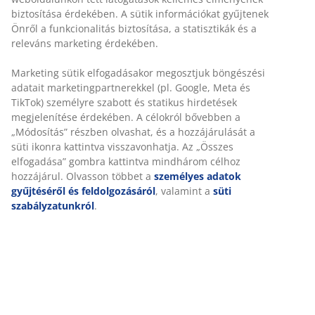
Időkorlát nélkül - bármelyik JYSK áruházban
biztosítása érdekében. A sütik információkat gyűjtenek
Önről a funkcionalitás biztosítása, a statisztikák és a
Árgarancia
releváns marketing érdekében.
30 napos árgarancia minden termékre
Rugalmas házhozszállítás
Marketing sütik elfogadásakor megosztjuk böngészési
Gyors és egyszerű házhozszállítás, ahogy Ön szeretné
adatait marketingpartnerekkel (pl. Google, Meta és
TikTok) személyre szabott és statikus hirdetések
megjelenítése érdekében. A célokról bővebben a
„Módosítás” részben olvashat, és a hozzájárulását a
SKU: 2114361
süti ikonra kattintva visszavonhatja. Az „Összes
elfogadása” gombra kattintva mindhárom célhoz
hozzájárul. Olvasson többet a
személyes adatok
gyűjtéséről és feldolgozásáról
, valamint a
süti
Részletes Adatok
szabályzatunkról
.
Értékelések
(
68
)