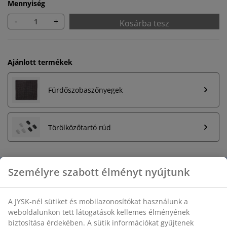
Mennyiség
-
+
Kosárba tesz
Ajánlott termékek
Fürdőszobaszőnyegek
Törölközőtartó rúd
Korlátlan termékvisszavétel
Időkorlát nélkül - bármelyik JYSK áruházban
Árgarancia
30 napos árgarancia minden termékre