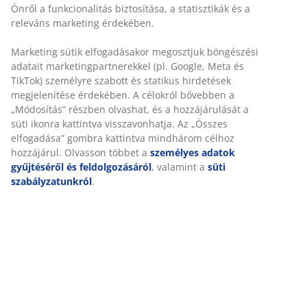
Rugalmas házhozszállítás
Gyors és egyszerű házhozszállítás, ahogy Ön szeretné
100% pamut. Puha és jó a nedvszívó képessége. 400
g/m². 50x90 cm
SKU: 2351441
Részletes Adatok
Értékelések
(
157
)