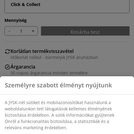
Click & Collect
Mennyiség
-
+
Kosárba tesz
Korlátlan termékvisszavétel
Időkorlát nélkül - bármelyik JYSK áruházban
Árgarancia
30 napos árgarancia minden termékre
Rugalmas házhozszállítás
Gyors és egyszerű házhozszállítás, ahogy Ön szeretné
SKU: 2005758