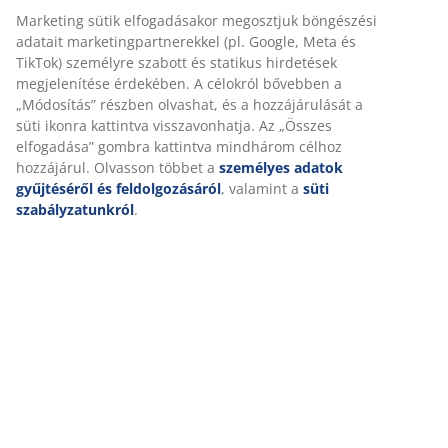
Részletes Adatok
Értékelések
(
8
)
A márkáról
Kiszállítás
Személyre szabott élményt nyújtunk
A JYSK-nél sütiket és mobilazonosítókat használunk a weboldalu
látogatások kellemes élményének biztosítása érdekében. A sütik