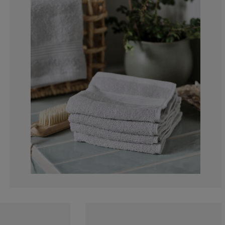
0%
0%
0%