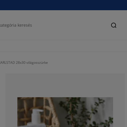
Keres
KARLSTAD 28x30 világosszürke
87.5%
12.5%