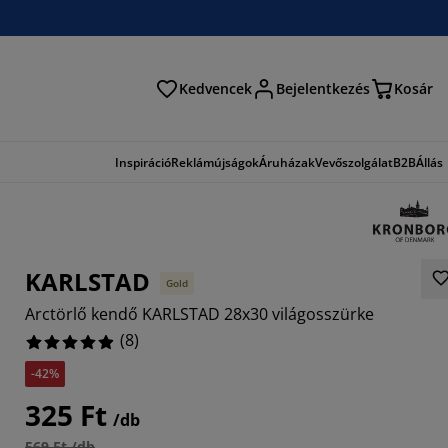
Kedvencek
Bejelentkezés
Kosár
és
Inspiráció
Reklámújságok
Áruházak
Vevőszolgálat
B2B
Állás
KARLSTAD
Gold
Arctörlő kendő KARLSTAD 28x30 világosszürke
(
8
)
-42%
325 Ft
/db
569 Ft /db