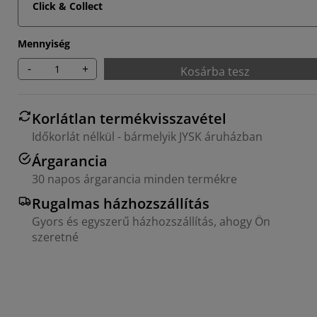
Click & Collect
Mennyiség
-
+
Kosárba tesz
Korlátlan termékvisszavétel
Időkorlát nélkül - bármelyik JYSK áruházban
Árgarancia
30 napos árgarancia minden termékre
Rugalmas házhozszállítás
Gyors és egyszerű házhozszállítás, ahogy Ön
szeretné