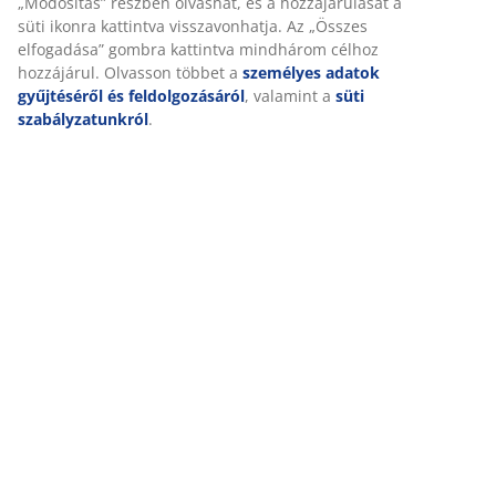
„Módosítás” részben olvashat, és a hozzájárulását a
süti ikonra kattintva visszavonhatja. Az „Összes
elfogadása” gombra kattintva mindhárom célhoz
hozzájárul. Olvasson többet a
személyes adatok
gyűjtéséről és feldolgozásáról
, valamint a
süti
szabályzatunkról
.