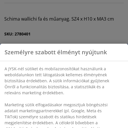
Schima wallichi fa és műanyag. SZ4 x H10 x MA3 cm
SKU: 2780401
Személyre szabott élményt nyújtunk
Részletes Adatok
A JYSK-nél sütiket és mobilazonosítókat használunk a
weboldalunkon tett látogatások kellemes élményének
biztosítása érdekében. A sütik információkat gyűjtenek
Értékelések
Önről a funkcionalitás biztosítása, a statisztikák és a
(
18
)
releváns marketing érdekében.
Marketing sütik elfogadásakor megosztjuk böngészési
adatait marketingpartnerekkel (pl. Google, Meta és
Kiszállítás
TikTok) személyre szabott és statikus hirdetések
megjelenítése érdekében. A célokról bővebben a