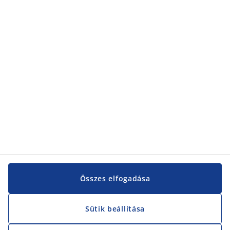
Kategóriák
Kategóriák
Vevőszolgálat
Vevőszolgálat
JYSK
JYSK
KÖZPONTI IRODA
JYSK követése
Összes elfogadása
Sütik beállítása