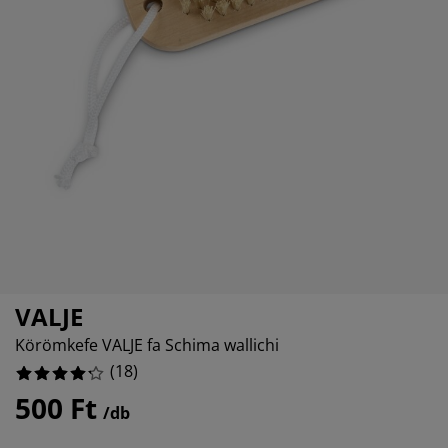
útorápolók és kiegészítők
ltéri világítás
epedők
gykeretek
lágítás
%
emping
uhásszekrények
gyalapok
áztartás
%
%
álószoba bútorok
gyrácsok
yerekszoba
%
yerek matracok
osási kiegészítők
yerekágyak
VALJE
Körömkefe VALJE fa Schima wallichi
(
18
)
500 Ft
/db