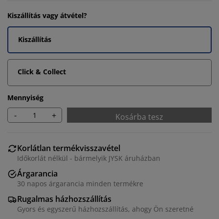
Kiszállítás vagy átvétel?
Kiszállítás
Click & Collect
Mennyiség
-
+
Kosárba tesz
Korlátlan termékvisszavétel
Időkorlát nélkül - bármelyik JYSK áruházban
Árgarancia
30 napos árgarancia minden termékre
Rugalmas házhozszállítás
Gyors és egyszerű házhozszállítás, ahogy Ön szeretné