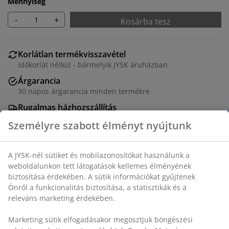
Mennyiség
-
+
Kosárba tesz
Korlátlan termékvisszavétel
Időkorlát nélkül - bármelyik JYSK áruházban
Árgarancia
30 napos árgarancia minden termékre
Rugalmas házhozszállítás
Gyors és egyszerű házhozszállítás, ahogy Ön szeretné
SKU: 5090374
Részletes Adatok