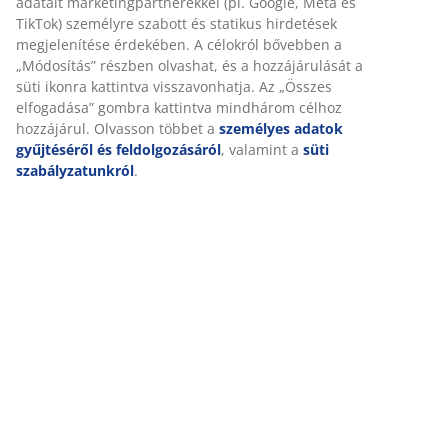
Értékelések
(
23
)
Kiszállítás
Személyre szabott élményt nyújtunk