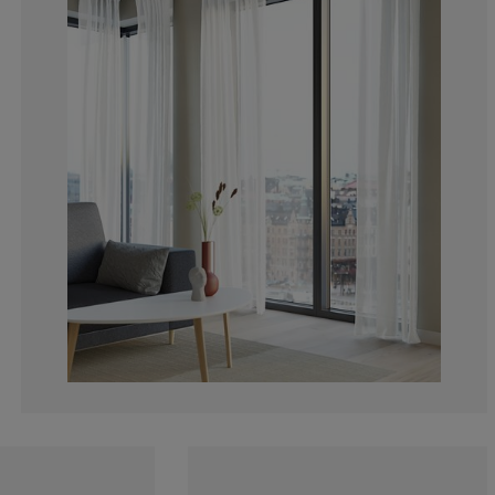
21.0526315789
10.5263157894
15.7894736842