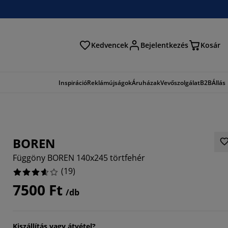
Kedvencek
Bejelentkezés
Kosár
és
Inspiráció
Reklámújságok
Áruházak
Vevőszolgálat
B2B
Állás
BOREN
Függöny BOREN 140x245 törtfehér
(
19
)
7500 Ft
/db
31575%
6842%
Kiszállítás vagy átvétel?