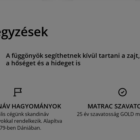
egyzések
A függönyök segíthetnek kívül tartani a zajt,
a hőséget és a hideget is
NÁV HAGYOMÁNYOK
MATRAC SZAVAT
lis cégünk skandináv
25 év szavatosság GOLD m
kkal rendelkezik. Alapítva
79-ben Dániában.