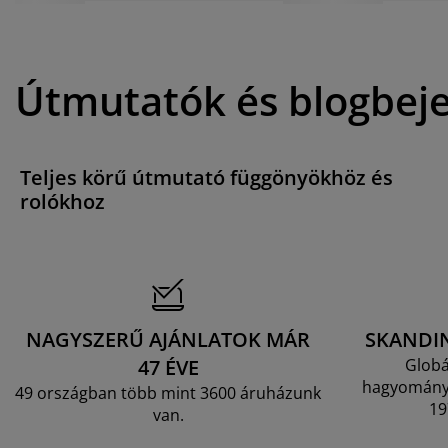
Útmutatók és blogbej
Teljes körű útmutató függönyökhöz és
rolókhoz
NAGYSZERŰ AJÁNLATOK MÁR
SKANDI
47 ÉVE
Globá
hagyományo
49 országban több mint 3600 áruházunk
19
van.