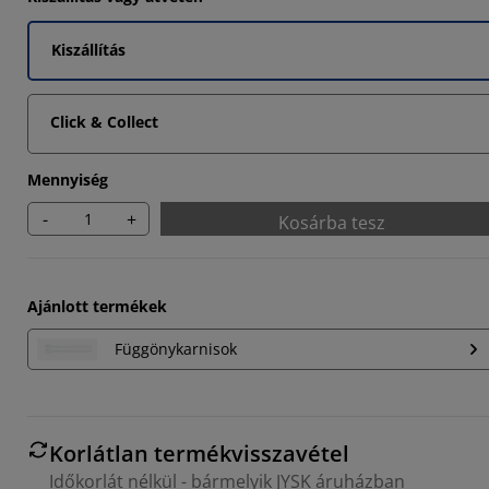
47366%
Kiszállítás
73683%
10526%
Click & Collect
Mennyiség
-
+
Kosárba tesz
Ajánlott termékek
Függönykarnisok
Korlátlan termékvisszavétel
Időkorlát nélkül - bármelyik JYSK áruházban