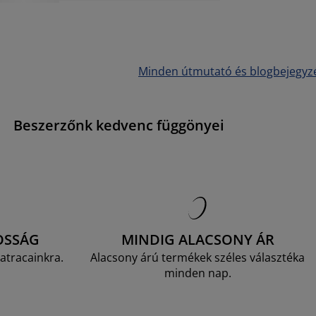
Minden útmutató és blogbejegyz
Beszerzőnk kedvenc függönyei
OSSÁG
MINDIG ALACSONY ÁR
atracainkra.
Alacsony árú termékek széles választéka
minden nap.