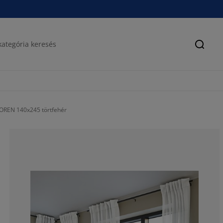
Keres
OREN 140x245 törtfehér
47.3684210526
5.26315789473