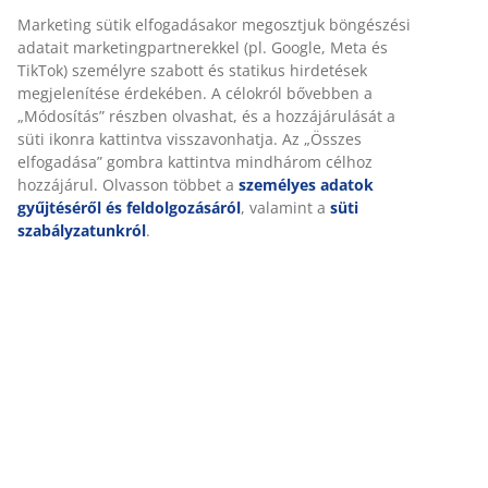
SKU: 5096802
Marketing sütik elfogadásakor megosztjuk böngészési
adatait marketingpartnerekkel (pl. Google, Meta és
TikTok) személyre szabott és statikus hirdetések
megjelenítése érdekében. A célokról bővebben a
Részletes Adatok
„Módosítás” részben olvashat, és a hozzájárulását a
süti ikonra kattintva visszavonhatja. Az „Összes
elfogadása” gombra kattintva mindhárom célhoz
hozzájárul. Olvasson többet a
személyes adatok
Értékelések
gyűjtéséről és feldolgozásáról
, valamint a
süti
(
12
)
szabályzatunkról
.
Kiszállítás