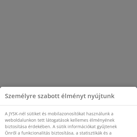
Személyre szabott élményt nyújtunk
A JYSK-nél sütiket és mobilazonosítókat használunk a
weboldalunkon tett látogatások kellemes élményének
biztosítása érdekében. A sütik információkat gyűjtenek
Önről a funkcionalitás biztosítása, a statisztikák és a