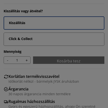
Kiszállítás vagy átvétel?
Kiszállítás
Click & Collect
Mennyiség
-
+
Kosárba tesz
Korlátlan termékvisszavétel
Időkorlát nélkül - bármelyik JYSK áruházban
Árgarancia
30 napos árgarancia minden termékre
Rugalmas házhozszállítás
Gyors és egyszerű házhozszállítás, ahogy Ön szeretné