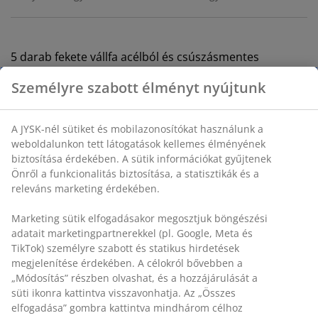
5 darab fekete vállfa acélból és csúszásmentes
poliészterből, amelyek megtartják a ruhákat a
helyükön. A karcsú és elegáns kialakítás maximalizálja a
szekrény terét, rendezetté és szervezetté téve azt. SZ20
x H40 cm
Személyre szabott élményt nyújtunk
SKU: 4912551
A JYSK-nél sütiket és mobilazonosítókat használunk a
weboldalunkon tett látogatások kellemes élményének
biztosítása érdekében. A sütik információkat gyűjtenek
Részletes Adatok
Önről a funkcionalitás biztosítása, a statisztikák és a
releváns marketing érdekében.
Marketing sütik elfogadásakor megosztjuk böngészési
Értékelések
adatait marketingpartnerekkel (pl. Google, Meta és TikTok)
(
11
)
személyre szabott és statikus hirdetések megjelenítése
érdekében. A célokról bővebben a „Módosítás” részben