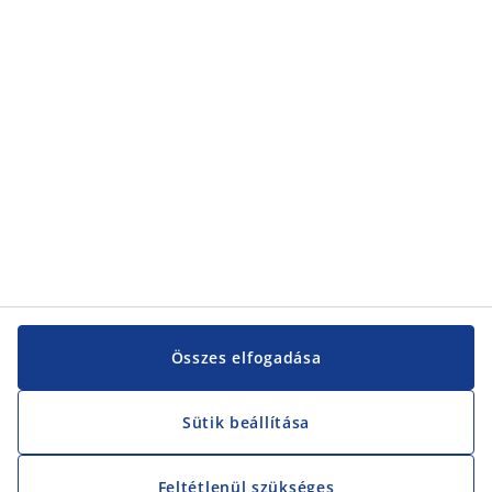
Kategóriák
Vevőszolgálat
Vevőszolgálat
JYSK
JYSK
KÖZPONTI IRODA
JYSK követése