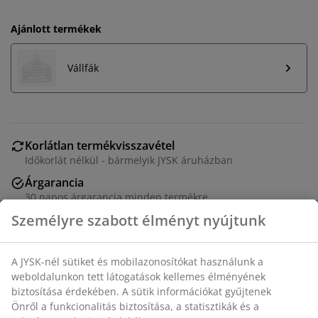
Ajánlott termékek
Vállfák
Korlátlan termékvisszavétel
Időkorlát nélkül - bármelyik JYSK áruházban
Árgarancia
30 napos árgarancia minden termékre
Rugalmas házhozszállítás
Gyors és egyszerű házhozszállítás, ahogy Ön szeretné
Acél. SZ110 x MA155 x MÉ55 cm