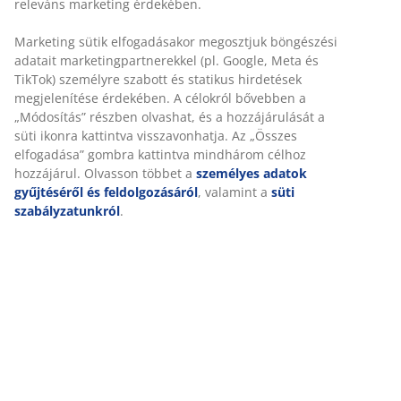
SKU: 3690140
Összeszerelési útmutató
Részletes Adatok
Értékelések
(
163
)
Kiszállítás