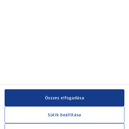
Kategóriák
Kategóriák
Vevőszolgálat
Vevőszolgálat
JYSK
JYSK
KÖZPONTI IRODA
JYSK követése