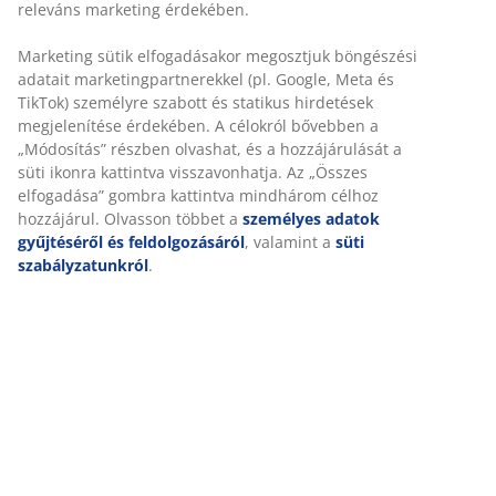
MA15 cm
SKU: 4912045
Részletes Adatok
Értékelések
(
9
)
Kiszállítás