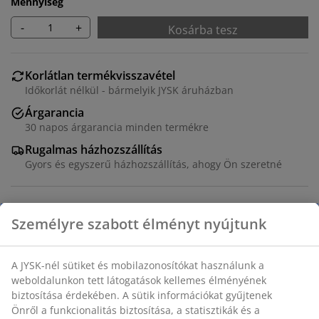
Mennyiség
-
+
Kosárba tesz
Korlátlan termékvisszavétel
Időkorlát nélkül - bármelyik JYSK áruházban
Árgarancia
30 napos árgarancia minden termékre
Rugalmas házhozszállítás
Gyors és egyszerű házhozszállítás, ahogy Ön szeretné
Összecsukható kosár műanyagból (100%
újrahasznosított), világoskék színben és stílusos
dizájnnal, amely bármely otthonhoz illeszkedik. Ideális
irodai kellékek, hobbi tárgyak, kiegészítők és apróságok
tárolására a fürdőszobában. A kosár rakásolható, így
okos és helytakarékos megoldást nyújt. SZ25 x H34 x