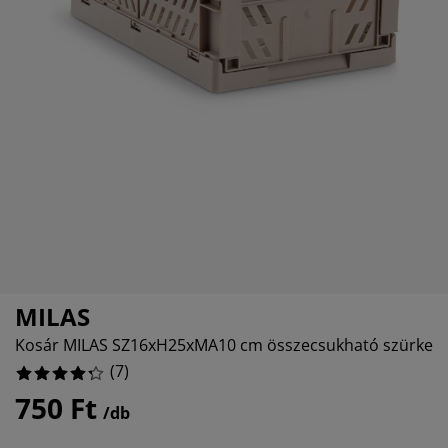
útorápolók és kiegészítők
ltéri világítás
epedők
gykeretek
lágítás
emping
uhásszekrények
gyalapok
áztartás
5%
5%
álószoba bútorok
gyrácsok
yerekszoba
yerek matracok
osási kiegészítők
yerekágyak
MILAS
Kosár MILAS SZ16xH25xMA10 cm összecsukható szürke
(
7
)
750 Ft
/db