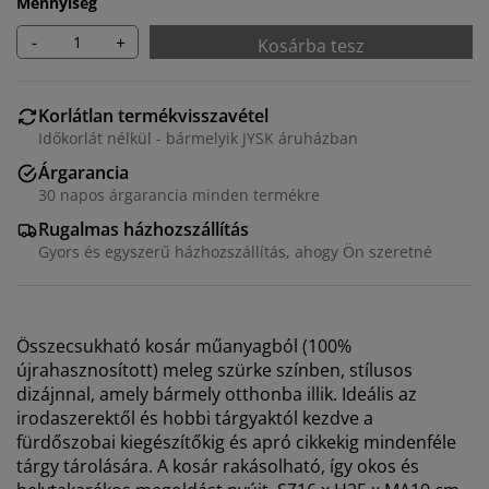
Mennyiség
-
+
Kosárba tesz
Korlátlan termékvisszavétel
Időkorlát nélkül - bármelyik JYSK áruházban
Árgarancia
30 napos árgarancia minden termékre
Rugalmas házhozszállítás
Gyors és egyszerű házhozszállítás, ahogy Ön szeretné
Személyre szabott élményt nyújtunk
Összecsukható kosár műanyagból (100%
újrahasznosított) meleg szürke színben, stílusos
dizájnnal, amely bármely otthonba illik. Ideális az
A JYSK-nél sütiket és mobilazonosítókat használunk a
irodaszerektől és hobbi tárgyaktól kezdve a
weboldalunkon tett látogatások kellemes élményének
fürdőszobai kiegészítőkig és apró cikkekig mindenféle
biztosítása érdekében. A sütik információkat gyűjtenek
tárgy tárolására. A kosár rakásolható, így okos és
Önről a funkcionalitás biztosítása, a statisztikák és a