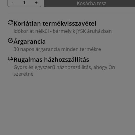
-
+
Kosárba tesz
Korlátlan termékvisszavétel
Időkorlát nélkül - bármelyik JYSK áruházban
Árgarancia
30 napos árgarancia minden termékre
Rugalmas házhozszállítás
Gyors és egyszerű házhozszállítás, ahogy Ön
szeretné