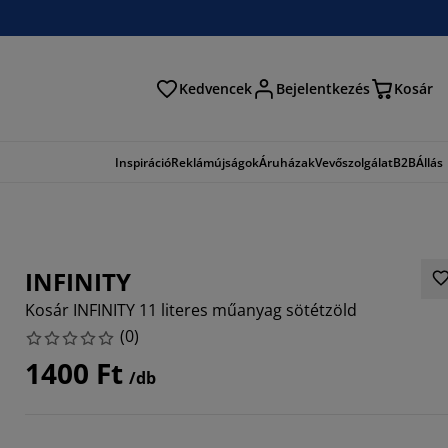
Kedvencek
Bejelentkezés
Kosár
és
Inspiráció
Reklámújságok
Áruházak
Vevőszolgálat
B2B
Állás
INFINITY
Kosár INFINITY 11 literes műanyag sötétzöld
(
0
)
1400 Ft
/db