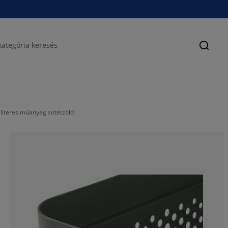
Keres
 literes műanyag sötétzöld