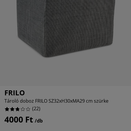
útorápolók és kiegészítők
ltéri világítás
epedők
gykeretek
lágítás
%
emping
uhásszekrények
gyalapok
áztartás
3%
3%
álószoba bútorok
gyrácsok
yerekszoba
7%
yerek matracok
osási kiegészítők
yerekágyak
FRILO
Tároló doboz FRILO SZ32xH30xMA29 cm szürke
(
22
)
4000 Ft
/db