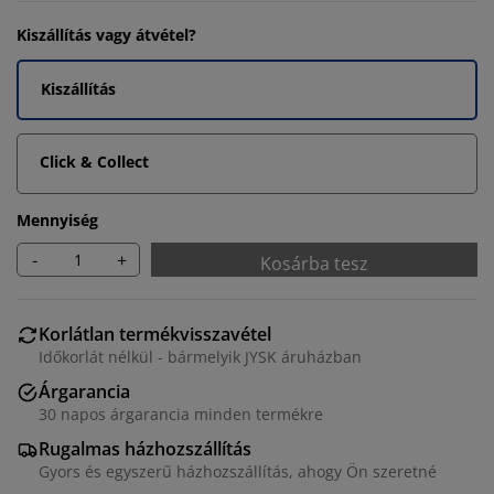
Kiszállítás vagy átvétel?
Kiszállítás
Click & Collect
Mennyiség
-
+
Kosárba tesz
Korlátlan termékvisszavétel
Időkorlát nélkül - bármelyik JYSK áruházban
Árgarancia
30 napos árgarancia minden termékre
Rugalmas házhozszállítás
Gyors és egyszerű házhozszállítás, ahogy Ön szeretné