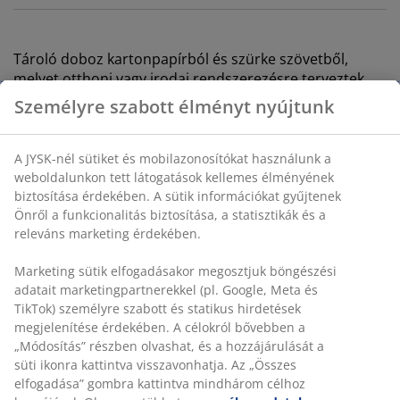
Tároló doboz kartonpapírból és szürke szövetből,
melyet otthoni vagy irodai rendszerezésre terveztek.
Kényelmes fogantyúval van ellátva, így könnyen
Személyre szabott élményt nyújtunk
kihúzható egy polcról vagy szekrényből. SZ32 x H30 x
MA29 cm
A JYSK-nél sütiket és mobilazonosítókat használunk a
weboldalunkon tett látogatások kellemes élményének
SKU: 4911005
biztosítása érdekében. A sütik információkat gyűjtenek
Önről a funkcionalitás biztosítása, a statisztikák és a
releváns marketing érdekében.
Részletes Adatok
Marketing sütik elfogadásakor megosztjuk böngészési
adatait marketingpartnerekkel (pl. Google, Meta és
TikTok) személyre szabott és statikus hirdetések
megjelenítése érdekében. A célokról bővebben a
Értékelések
„Módosítás” részben olvashat, és a hozzájárulását a
(
22
)
süti ikonra kattintva visszavonhatja. Az „Összes
elfogadása” gombra kattintva mindhárom célhoz