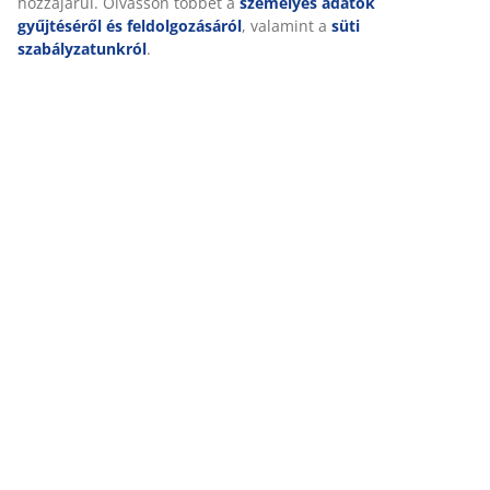
hozzájárul. Olvasson többet a
személyes adatok
gyűjtéséről és feldolgozásáról
, valamint a
süti
Kiszállítás
szabályzatunkról
.