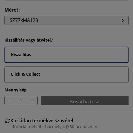
Méret
:
SZ77xMA128
Kiszállítás vagy átvétel?
Kiszállítás
Click & Collect
Mennyiség
-
+
Kosárba tesz
Korlátlan termékvisszavétel
Időkorlát nélkül - bármelyik JYSK áruházban