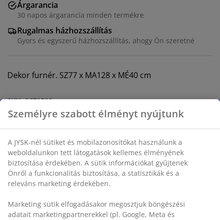
Árgarancia
30 napos árgarancia minden termékre
Rugalmas házhozszállítás
Gyors és egyszerű házhozszállítás, ahogy Ön szeretné
Dekor furnér. SZ77 x MA128 x MÉ40 cm
SKU: 3670522
Személyre szabott élményt nyújtunk
Összeszerelési útmutató
A JYSK-nél sütiket és mobilazonosítókat használunk a
weboldalunkon tett látogatások kellemes élményének
Részletes Adatok
biztosítása érdekében. A sütik információkat gyűjtenek
Önről a funkcionalitás biztosítása, a statisztikák és a
releváns marketing érdekében.
Értékelések
Marketing sütik elfogadásakor megosztjuk böngészési
adatait marketingpartnerekkel (pl. Google, Meta és
(
84
)