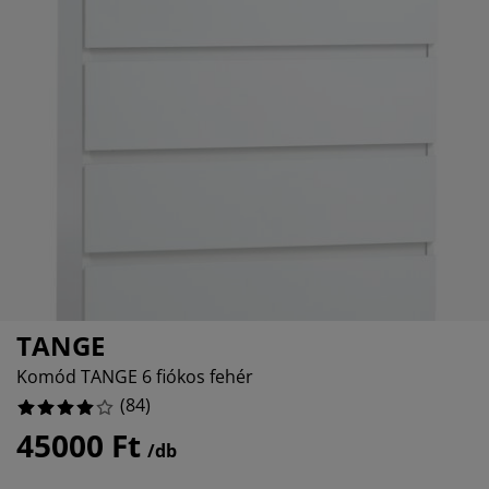
útorápolók és kiegészítők
ltéri világítás
epedők
gykeretek
lágítás
%
emping
uhásszekrények
gyalapok
áztartás
%
%
álószoba bútorok
gyrácsok
yerekszoba
%
yerek matracok
osási kiegészítők
yerekágyak
TANGE
Komód TANGE 6 fiókos fehér
(
84
)
45000 Ft
/db