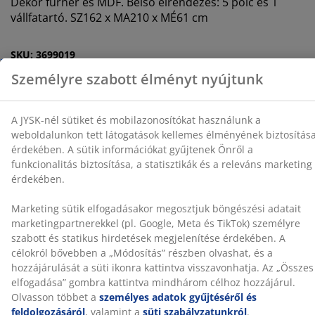
Dekor furnér és MDF. Belső elrendezés: 5 polc és 1
Önről a funkcionalitás biztosítása, a statisztikák és a
vállfatartó. SZ162 x MA210 x MÉ61 cm
releváns marketing érdekében.
Marketing sütik elfogadásakor megosztjuk böngészési
SKU: 3699019
adatait marketingpartnerekkel (pl. Google, Meta és
TikTok) személyre szabott és statikus hirdetések
Összeszerelési útmutató
megjelenítése érdekében. A célokról bővebben a
„Módosítás” részben olvashat, és a hozzájárulását a
süti ikonra kattintva visszavonhatja. Az „Összes
elfogadása” gombra kattintva mindhárom célhoz
Részletes Adatok
hozzájárul. Olvasson többet a
személyes adatok
gyűjtéséről és feldolgozásáról
, valamint a
süti
szabályzatunkról
.
Értékelések
(
284
)
Kiszállítás