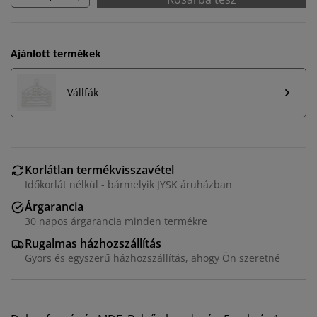
Ajánlott termékek
Vállfák
Korlátlan termékvisszavétel
Időkorlát nélkül - bármelyik JYSK áruházban
Árgarancia
30 napos árgarancia minden termékre
Személyre szabott élményt nyújtunk
Rugalmas házhozszállítás
Gyors és egyszerű házhozszállítás, ahogy Ön szeretné
A JYSK-nél sütiket és mobilazonosítókat használunk a
weboldalunkon tett látogatások kellemes élményének
biztosítása érdekében. A sütik információkat gyűjtenek