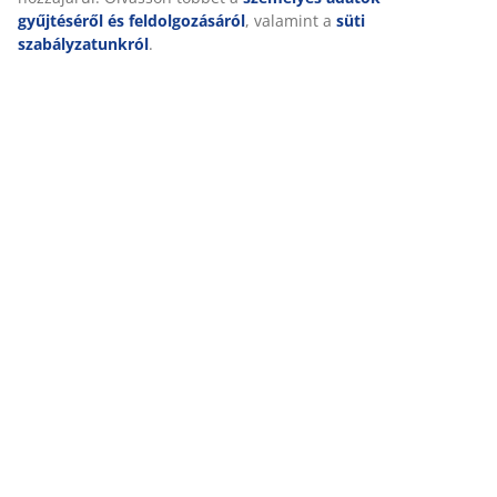
Kiszállítás
gyűjtéséről és feldolgozásáról
, valamint a
süti
szabályzatunkról
.