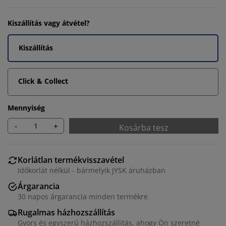
Kiszállítás vagy átvétel?
Kiszállítás
Click & Collect
Mennyiség
-
+
Kosárba tesz
Korlátlan termékvisszavétel
Időkorlát nélkül - bármelyik JYSK áruházban
Árgarancia
30 napos árgarancia minden termékre
Rugalmas házhozszállítás
Gyors és egyszerű házhozszállítás, ahogy Ön szeretné