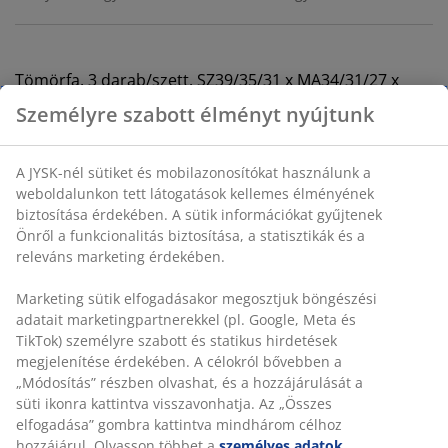
Tömörfa. 3 darab/szett. SZ39/35/31 x MA34/31/27 x
MÉ15/14/13 cm
Személyre szabott élményt nyújtunk
SKU: 3600035
A JYSK-nél sütiket és mobilazonosítókat használunk a
Összeszerelési útmutató
weboldalunkon tett látogatások kellemes élményének
biztosítása érdekében. A sütik információkat gyűjtenek
Önről a funkcionalitás biztosítása, a statisztikák és a
releváns marketing érdekében.
Részletes Adatok
Marketing sütik elfogadásakor megosztjuk böngészési
adatait marketingpartnerekkel (pl. Google, Meta és
TikTok) személyre szabott és statikus hirdetések
Értékelések
megjelenítése érdekében. A célokról bővebben a
„Módosítás” részben olvashat, és a hozzájárulását a
(
275
)
süti ikonra kattintva visszavonhatja. Az „Összes
elfogadása” gombra kattintva mindhárom célhoz
hozzájárul. Olvasson többet a
személyes adatok