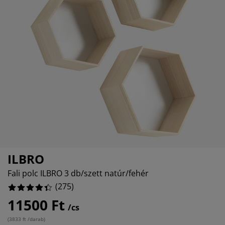
útorápolók és kiegészítők
ltéri világítás
epedők
gykeretek
lágítás
%
emping
uhásszekrények
gyalapok
áztartás
%
%
álószoba bútorok
gyrácsok
yerekszoba
yerek matracok
osási kiegészítők
yerekágyak
ILBRO
Fali polc ILBRO 3 db/szett natúr/fehér
(
275
)
11500 Ft
/cs
(
3833 ft /darab
)