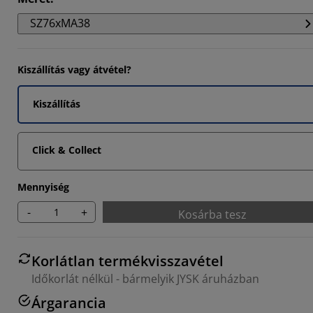
3363%
SZ76xMA38
6727%
5046%
Kiszállítás vagy átvétel?
Kiszállítás
Click & Collect
Mennyiség
-
+
Kosárba tesz
Korlátlan termékvisszavétel
Időkorlát nélkül - bármelyik JYSK áruházban
Árgarancia