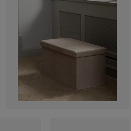
0.934579439252
1.869158878504
1.401869158878