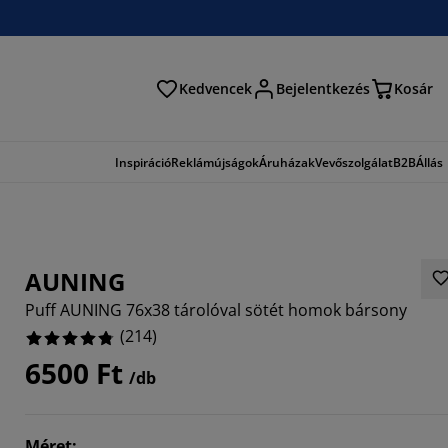
Kedvencek
Bejelentkezés
Kosár
és
Inspiráció
Reklámújságok
Áruházak
Vevőszolgálat
B2B
Állás
AUNING
Puff AUNING 76x38 tárolóval sötét homok bársony
(
214
)
6500 Ft
/db
813%
3545%
Méret
: