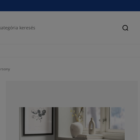
Keres
ársony
89.25233644859
6.542056074766